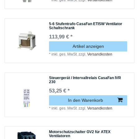
*
inkl. ges. MwSt.
zzgl.
Versandkosten
5-6 Stufentrafo CasaFan ETISW Ventilator
Schaltschrank
113,99 € *
Artikel anzeigen
*
inkl. ges. MwSt.
zzgl.
Versandkosten
Steuergerät / Intervallrelais CasaFan IVR
230
53,25 € *
In den Warenkorb
*
inkl. ges. MwSt.
zzgl.
Versandkosten
Motorschutzschalter GV2 für ATEX
Ventilatoren