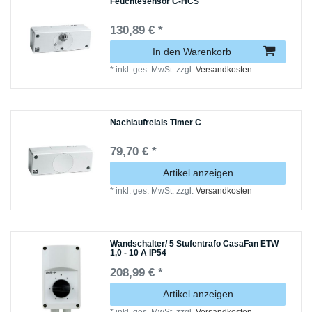
Feuchtesensor C-HCS
130,89 € *
In den Warenkorb
*
inkl. ges. MwSt.
zzgl.
Versandkosten
Nachlaufrelais Timer C
79,70 € *
Artikel anzeigen
*
inkl. ges. MwSt.
zzgl.
Versandkosten
Wandschalter/ 5 Stufentrafo CasaFan ETW
1,0 - 10 A IP54
208,99 € *
Artikel anzeigen