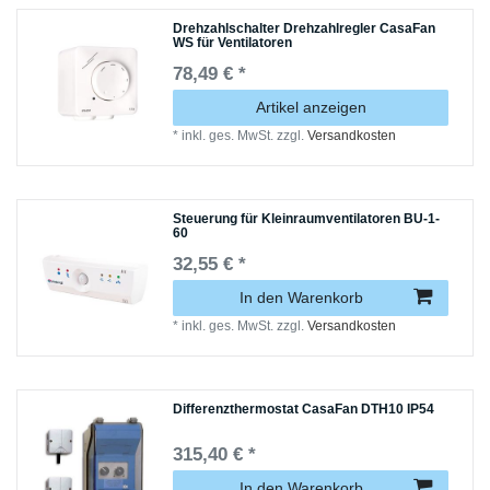
Drehzahlschalter Drehzahlregler CasaFan
WS für Ventilatoren
78,49 € *
Artikel anzeigen
*
inkl. ges. MwSt.
zzgl.
Versandkosten
Steuerung für Kleinraumventilatoren BU-1-
60
32,55 € *
In den Warenkorb
*
inkl. ges. MwSt.
zzgl.
Versandkosten
Differenzthermostat CasaFan DTH10 IP54
315,40 € *
In den Warenkorb