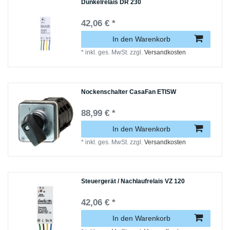
Dunkelrelais DR 230
42,06 € *
In den Warenkorb
*
inkl. ges. MwSt.
zzgl.
Versandkosten
Nockenschalter CasaFan ETISW
88,99 € *
In den Warenkorb
*
inkl. ges. MwSt.
zzgl.
Versandkosten
Steuergerät / Nachlaufrelais VZ 120
42,06 € *
In den Warenkorb