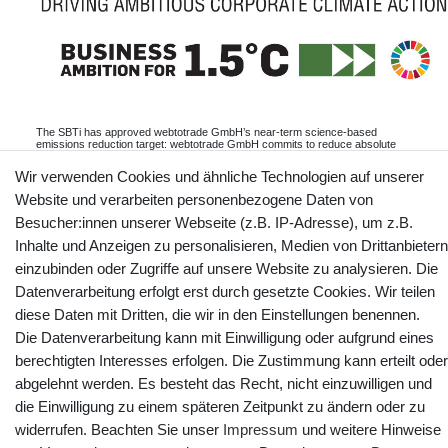
The SBTi has approved webtotrade GmbH’s near-term science-based
emissions reduction target: webtotrade GmbH commits to reduce absolute
scope 1 and scope 2 GHG emissions 45% by 2030 from a 2024 base year,
and to measure and reduce its scope 3 emissions.
Wir verwenden Cookies und ähnliche Technologien auf unserer
Informationen
Website und verarbeiten personenbezogene Daten von
Besucher:innen unserer Webseite (z.B. IP-Adresse), um z.B.
Inhalte und Anzeigen zu personalisieren, Medien von Drittanbietern
einzubinden oder Zugriffe auf unsere Website zu analysieren. Die
Kontakt
Vertrag widerrufen
Datenverarbeitung erfolgt erst durch gesetzte Cookies. Wir teilen
diese Daten mit Dritten, die wir in den Einstellungen benennen.
Die Datenverarbeitung kann mit Einwilligung oder aufgrund eines
YouTube
Facebook
Instagram
berechtigten Interesses erfolgen. Die Zustimmung kann erteilt oder
abgelehnt werden. Es besteht das Recht, nicht einzuwilligen und
die Einwilligung zu einem späteren Zeitpunkt zu ändern oder zu
widerrufen. Beachten Sie unser
Impressum
und weitere Hinweise