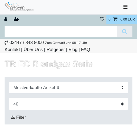
☰
0
0,00 EUR
03447 / 843 8000
Zum Ortstarif von 08-17 Uhr
Kontakt
|
Über Uns
|
Ratgeber
|
Blog |
FAQ
TR ED Brandgas Serie
Filter