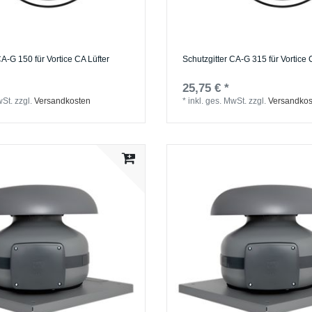
CA-G 150 für Vortice CA Lüfter
Schutzgitter CA-G 315 für Vortice 
25,75 € *
wSt.
zzgl.
Versandkosten
*
inkl. ges. MwSt.
zzgl.
Versandkos