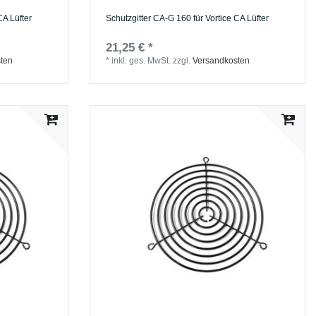
CA Lüfter
Schutzgitter CA-G 160 für Vortice CA Lüfter
21,25 € *
ten
*
inkl. ges. MwSt.
zzgl.
Versandkosten