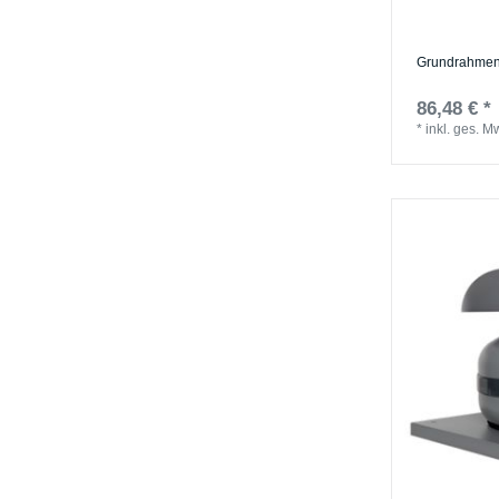
Grundrahmen
86,48 € *
*
inkl. ges. M