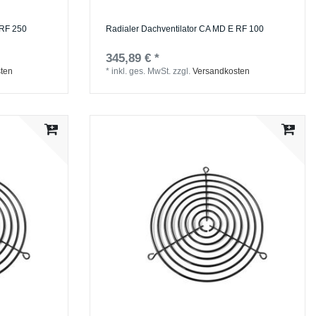
 RF 250
Radialer Dachventilator CA MD E RF 100
345,89 € *
ten
*
inkl. ges. MwSt.
zzgl.
Versandkosten