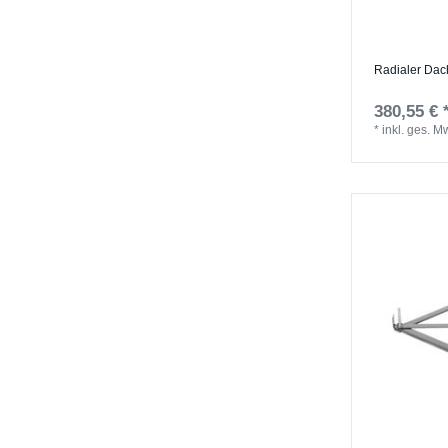
Radialer Dac
380,55 € 
*
inkl. ges. M