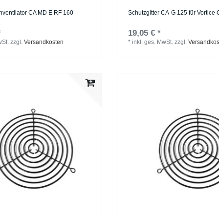
hventilator CA MD E RF 160
Schutzgitter CA-G 125 für Vortice 
*
19,05 € *
wSt.
zzgl.
Versandkosten
*
inkl. ges. MwSt.
zzgl.
Versandkos