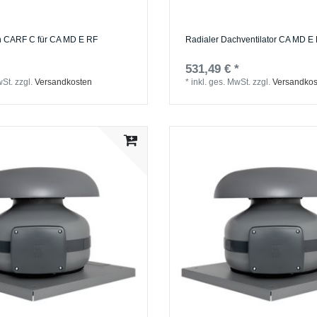
 CARF C für CA MD E RF
Radialer Dachventilator CA MD E
531,49 € *
wSt.
zzgl.
Versandkosten
*
inkl. ges. MwSt.
zzgl.
Versandkos