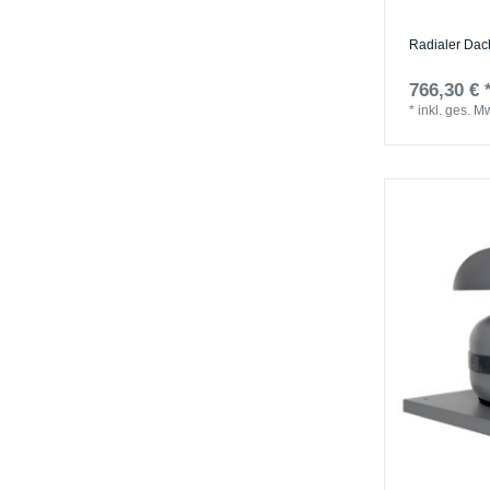
Radialer Dac
766,30 € 
*
inkl. ges. M