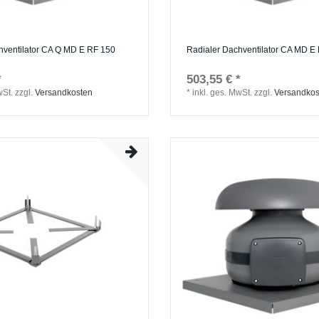
hventilator CA Q MD E RF 150
Radialer Dachventilator CA MD E
*
503,55 € *
wSt.
zzgl.
Versandkosten
*
inkl. ges. MwSt.
zzgl.
Versandkos