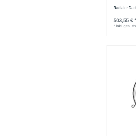
Radialer Dac
503,55 € 
*
inkl. ges. M