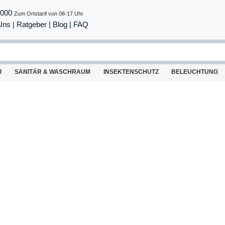
8000
Zum Ortstarif von 08-17 Uhr
Uns
|
Ratgeber
|
Blog |
FAQ
R
SANITÄR & WASCHRAUM
INSEKTENSCHUTZ
BELEUCHTUNG