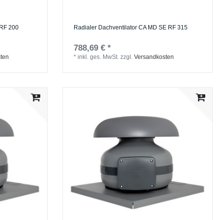
 RF 200
Radialer Dachventilator CA MD SE RF 315
788,69 € *
ten
*
inkl. ges. MwSt.
zzgl.
Versandkosten