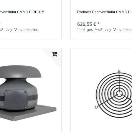
hventilator CA MD E RF 315
Radialer Dachventilator CA MD E
*
626,55 € *
wSt.
zzgl.
Versandkosten
*
inkl. ges. MwSt.
zzgl.
Versandkos