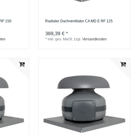
 RF 150
Radialer Dachventilator CA MD E RF 125
369,39 € *
ten
*
inkl. ges. MwSt.
zzgl.
Versandkosten