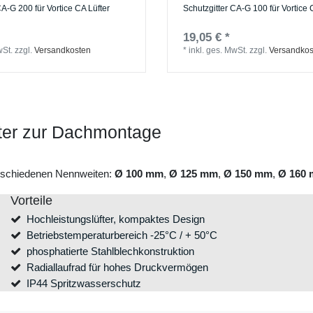
CA-G 200 für Vortice CA Lüfter
Schutzgitter CA-G 100 für Vortice 
19,05 € *
wSt.
zzgl.
Versandkosten
*
inkl. ges. MwSt.
zzgl.
Versandkos
fter zur Dachmontage
 verschiedenen Nennweiten:
Ø 100 mm
,
Ø 125 mm
,
Ø 150 mm
,
Ø 160
Vorteile
Hochleistungslüfter, kompaktes Design
Betriebstemperaturbereich -25°C / + 50°C
phosphatierte Stahlblechkonstruktion
Radiallaufrad für hohes Druckvermögen
IP44 Spritzwasserschutz