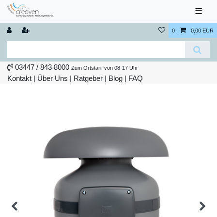
☰
0
0,00 EUR
03447 / 843 8000
Zum Ortstarif von 08-17 Uhr
Kontakt
|
Über Uns
|
Ratgeber
|
Blog |
FAQ