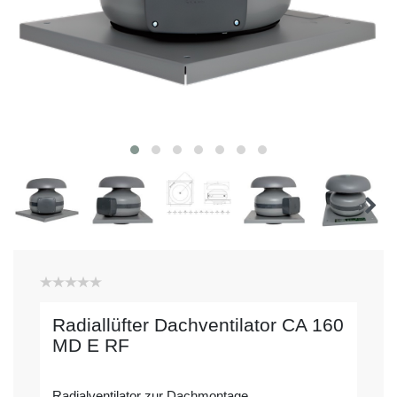
Radiallüfter Dachventilator CA 160
MD E RF
Radialventilator zur Dachmontage