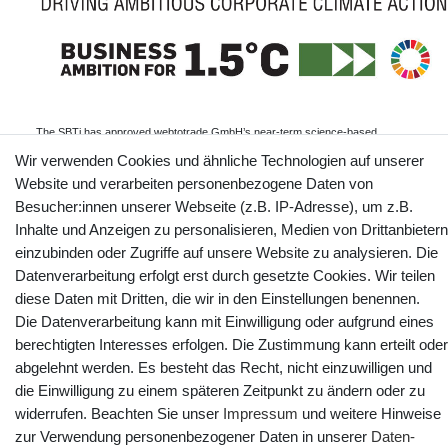
The SBTi has approved webtotrade GmbH’s near-term science-based
emissions reduction target: webtotrade GmbH commits to reduce absolute
scope 1 and scope 2 GHG emissions 45% by 2030 from a 2024 base year,
Wir verwenden Cookies und ähnliche Technologien auf unserer
and to measure and reduce its scope 3 emissions.
Website und verarbeiten personenbezogene Daten von
Informationen
Besucher:innen unserer Webseite (z.B. IP-Adresse), um z.B.
Inhalte und Anzeigen zu personalisieren, Medien von Drittanbietern
einzubinden oder Zugriffe auf unsere Website zu analysieren. Die
Datenverarbeitung erfolgt erst durch gesetzte Cookies. Wir teilen
Kontakt
Vertrag widerrufen
diese Daten mit Dritten, die wir in den Einstellungen benennen.
Die Datenverarbeitung kann mit Einwilligung oder aufgrund eines
YouTube
Facebook
Instagram
berechtigten Interesses erfolgen. Die Zustimmung kann erteilt oder
abgelehnt werden. Es besteht das Recht, nicht einzuwilligen und
die Einwilligung zu einem späteren Zeitpunkt zu ändern oder zu
widerrufen. Beachten Sie unser
Impressum
und weitere Hinweise
zur Verwendung personenbezogener Daten in unserer
Daten­