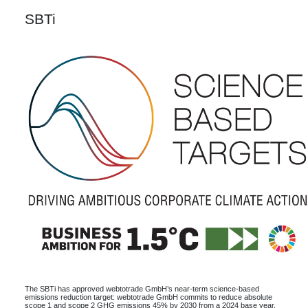
SBTi
The SBTi has approved webtotrade GmbH’s near-term science-based
emissions reduction target: webtotrade GmbH commits to reduce absolute
scope 1 and scope 2 GHG emissions 45% by 2030 from a 2024 base year,