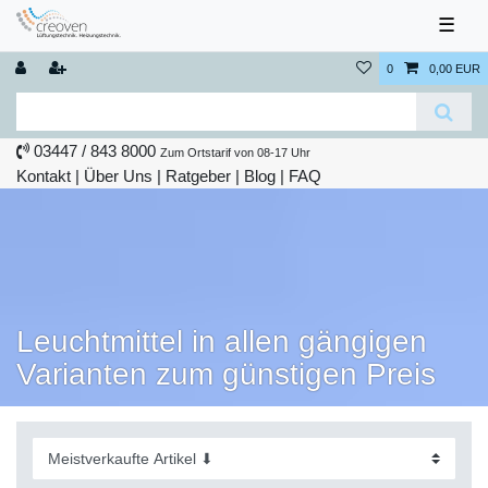
☰
0
0,00 EUR
03447 / 843 8000
Zum Ortstarif von 08-17 Uhr
Kontakt
|
Über Uns
|
Ratgeber
|
Blog |
FAQ
Leuchtmittel in allen gängigen
Varianten zum günstigen Preis