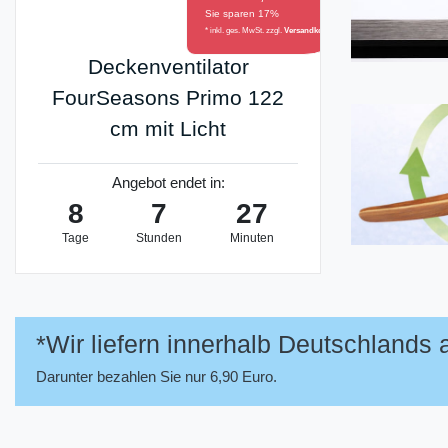
Sie sparen 17%
* inkl. ges. MwSt. zzgl.
Versandkosten
Deckenventilator
FourSeasons Primo 122
cm mit Licht
Angebot endet in:
8
7
27
Tage
Stunden
Minuten
*Wir liefern innerhalb Deutschlands
Darunter bezahlen Sie nur 6,90 Euro.