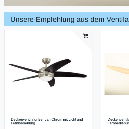
Unsere Empfehlung aus dem Ventila
Deckenventilator Bendan Chrom mit Licht und
Deckenventila
Fernbedienung
Fernbedienu