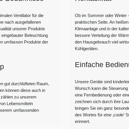
malen Ventilator für die
Ob im Sommer oder Winter - 
he nach ausgefallenen
praktischen Seite. An heißen
ualität unserer Produkte
Klimaanlage und in der kalte
t eingebauter Beleuchtung
bessere Verteilung der Wärme
ren umfassen Produkte der
den Hausgebrauch viel wirtsc
Kühlgeräten.
Einfache Bedien
op
Unsere Geräte sind kinderl
en gut durchlüfteten Raum,
Wunsch kann die Steuerung d
zen können diese auch in
eine Fernbedienung oder ein
r zählen zu unserem
zeichnen sich durch ihre La
 von Lebensmitteln
bringen Sie ein ganz besonde
unserem umfassenden
des Wortes für eine ‚coole‘
erinnert.