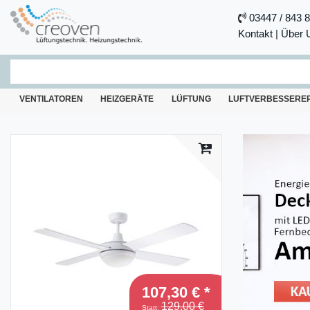
03447 / 843 
Kontakt
|
Über 
VENTILATOREN
HEIZGERÄTE
LÜFTUNG
LUFTVERBESSERE
-17%
107,30 € *
129,00 €
Statt: