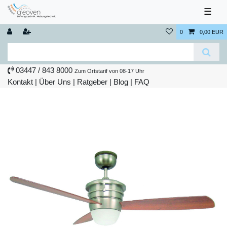
☰
0
0,00 EUR
03447 / 843 8000
Zum Ortstarif von 08-17 Uhr
Kontakt
|
Über Uns
|
Ratgeber
|
Blog |
FAQ