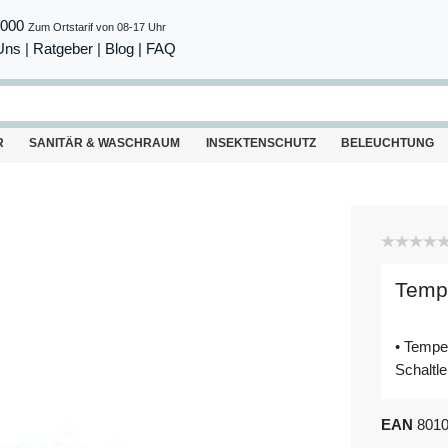
8000
Zum Ortstarif von 08-17 Uhr
Uns
|
Ratgeber
|
Blog |
FAQ
R
SANITÄR & WASCHRAUM
INSEKTENSCHUTZ
BELEUCHTUNG
Tempe
• Temper
Schaltle
EAN
801