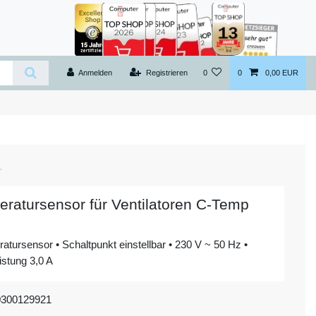
Anmelden
Registrieren
0
0
0,00 EUR
ratursensor für Ventilatoren C-Temp
atursensor • Schaltpunkt einstellbar • 230 V ~ 50 Hz •
istung 3,0 A
0300129921