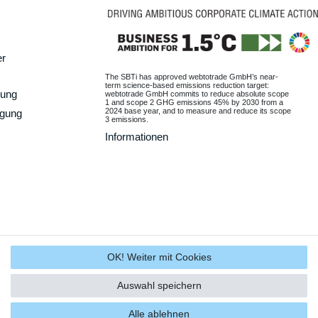
er
The SBTi has approved webtotrade GmbH’s near-
term science-based emissions reduction target:
gung
webtotrade GmbH commits to reduce absolute scope
1 and scope 2 GHG emissions 45% by 2030 from a
2024 base year, and to measure and reduce its scope
rgung
3 emissions.
Informationen
OK! Weiter mit Cookies
Auswahl speichern
Alle ablehnen