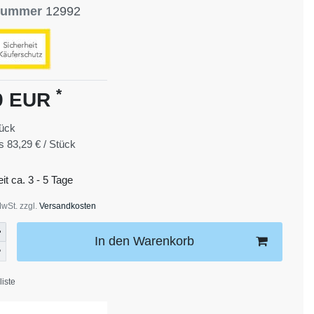
lnummer
12992
*
9 EUR
ück
is
83,29 € / Stück
eit ca. 3 - 5 Tage
MwSt. zzgl.
Versandkosten
In den Warenkorb
iste