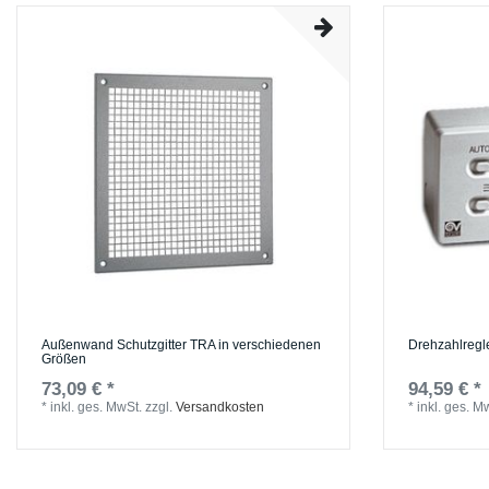
Außenwand Schutzgitter TRA in verschiedenen
Drehzahlregl
Größen
73,09 € *
94,59 € *
*
inkl. ges. MwSt.
zzgl.
Versandkosten
*
inkl. ges. M