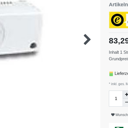
Artike
83,2
Inhalt
1
St
Grundpre
Lieferz
* inkl. ges. 
Wunschl