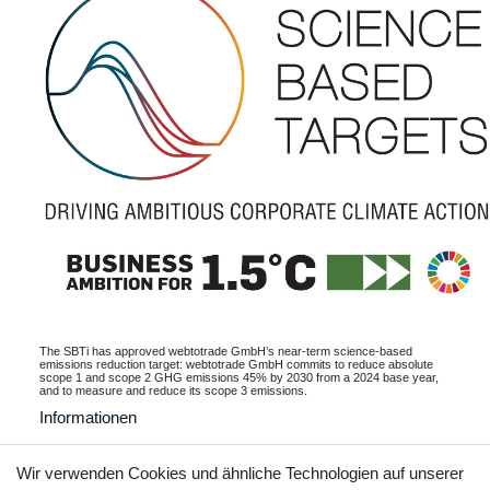
The SBTi has approved webtotrade GmbH’s near-term science-based
emissions reduction target: webtotrade GmbH commits to reduce absolute
scope 1 and scope 2 GHG emissions 45% by 2030 from a 2024 base year,
and to measure and reduce its scope 3 emissions.
Informationen
Wir verwenden Cookies und ähnliche Technologien auf unserer