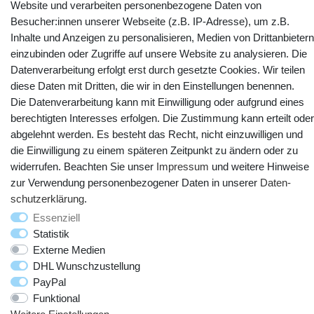
Website und verarbeiten personenbezogene Daten von
Kontakt
Vertrag widerrufen
Besucher:innen unserer Webseite (z.B. IP-Adresse), um z.B.
Inhalte und Anzeigen zu personalisieren, Medien von Drittanbietern
einzubinden oder Zugriffe auf unsere Website zu analysieren. Die
YouTube
Facebook
Instagram
Datenverarbeitung erfolgt erst durch gesetzte Cookies. Wir teilen
diese Daten mit Dritten, die wir in den Einstellungen benennen.
Die Datenverarbeitung kann mit Einwilligung oder aufgrund eines
berechtigten Interesses erfolgen. Die Zustimmung kann erteilt oder
abgelehnt werden. Es besteht das Recht, nicht einzuwilligen und
die Einwilligung zu einem späteren Zeitpunkt zu ändern oder zu
widerrufen. Beachten Sie unser
Impressum
und weitere Hinweise
zur Verwendung personenbezogener Daten in unserer
Daten­
schutz­erklärung
.
© Copyright 2025 webtotrade GmbH. Alle Rechte vorbehalten.
Essenziell
Statistik
Externe Medien
DHL Wunschzustellung
PayPal
Funktional