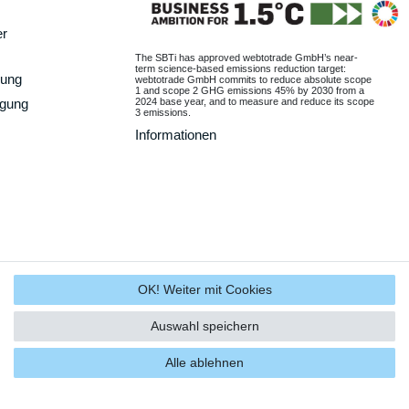
er
The SBTi has approved webtotrade GmbH’s near-
term science-based emissions reduction target:
gung
webtotrade GmbH commits to reduce absolute scope
1 and scope 2 GHG emissions 45% by 2030 from a
2024 base year, and to measure and reduce its scope
rgung
3 emissions.
Informationen
OK! Weiter mit Cookies
Auswahl speichern
Alle ablehnen