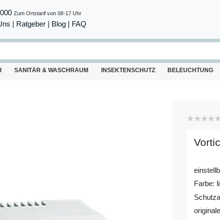
8000
Zum Ortstarif von 08-17 Uhr
Uns
|
Ratgeber
|
Blog |
FAQ
R
SANITÄR & WASCHRAUM
INSEKTENSCHUTZ
BELEUCHTUNG
Vorti
einstell
Farbe: l
Schutza
original