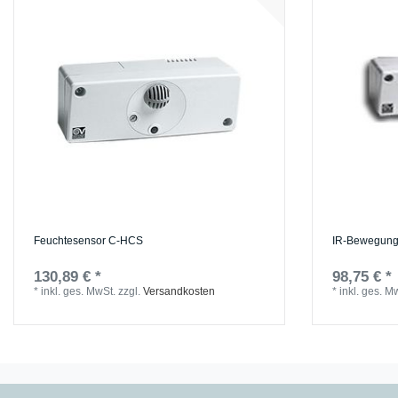
Feuchtesensor C-HCS
IR-Bewegungs
130,89 € *
98,75 € *
*
inkl. ges. MwSt.
zzgl.
Versandkosten
*
inkl. ges. M