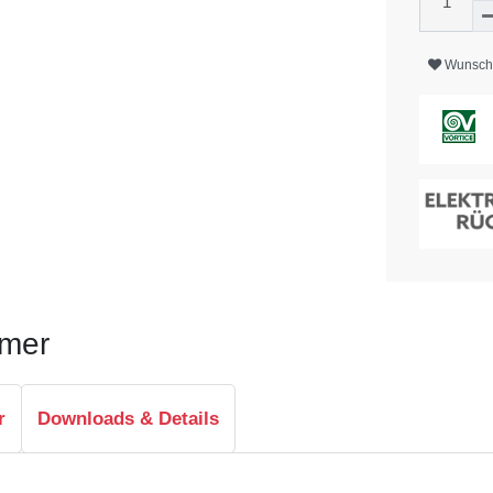
Wunschl
imer
r
Downloads & Details