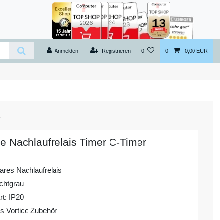
Anmelden
Registrieren
0
0
0,00 EUR
ce Nachlaufrelais Timer C-Timer
bares Nachlaufrelais
ichtgrau
rt: IP20
es Vortice Zubehör