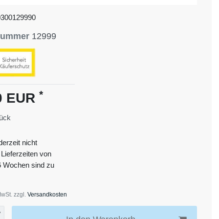
0300129990
lnummer
12999
*
0 EUR
ück
derzeit nicht
 Lieferzeiten von
6 Wochen sind zu
MwSt. zzgl.
Versandkosten