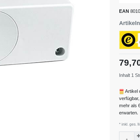
EAN
801
Artike
79,7
Inhalt
1
St
Artikel 
verfügbar,
mehr als 
erwarten.
* inkl. ges. 