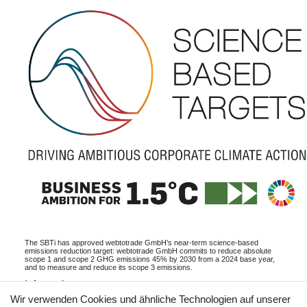
The SBTi has approved webtotrade GmbH’s near-term science-based
emissions reduction target: webtotrade GmbH commits to reduce absolute
scope 1 and scope 2 GHG emissions 45% by 2030 from a 2024 base year,
and to measure and reduce its scope 3 emissions.
Informationen
Wir verwenden Cookies und ähnliche Technologien auf unserer