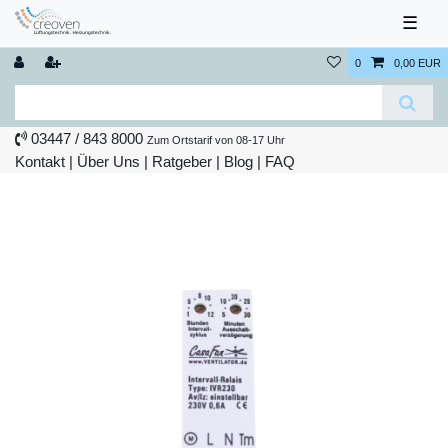
☰
0
0,00 EUR
03447 / 843 8000
Zum Ortstarif von 08-17 Uhr
Kontakt
|
Über Uns
|
Ratgeber
|
Blog |
FAQ