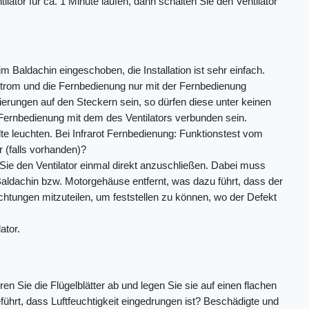
ilator für ca. 1 Minute laufen, dann schalten Sie den Ventilator
 Baldachin eingeschoben, die Installation ist sehr einfach.
 Strom und die Fernbedienung nur mit der Fernbedienung
kierungen auf den Steckern sein, so dürfen diese unter keinen
rnbedienung mit dem des Ventilators verbunden sein.
e leuchten. Bei Infrarot Fernbedienung: Funktionstest vom
 (falls vorhanden)?
 Sie den Ventilator einmal direkt anzuschließen. Dabei muss
ldachin bzw. Motorgehäuse entfernt, was dazu führt, dass der
chtungen mitzuteilen, um feststellen zu können, wo der Defekt
ator.
Sie die Flügelblätter ab und legen Sie sie auf einen flachen
führt, dass Luftfeuchtigkeit eingedrungen ist? Beschädigte und