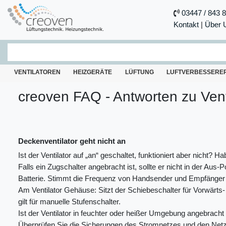
03447 / 843 
Kontakt
|
Über 
VENTILATOREN
HEIZGERÄTE
LÜFTUNG
LUFTVERBESSERE
creoven FAQ - Antworten zu Vent
Deckenventilator geht nicht an
Ist der Ventilator auf „an“ geschaltet, funktioniert aber nicht? H
Falls ein Zugschalter angebracht ist, sollte er nicht in der Au
Batterie. Stimmt die Frequenz von Handsender und Empfänger i
Am Ventilator Gehäuse: Sitzt der Schiebeschalter für Vorwärts- u
gilt für manuelle Stufenschalter.
Ist der Ventilator in feuchter oder heißer Umgebung angebracht
Überprüfen Sie die Sicherungen des Stromnetzes und den Netzan