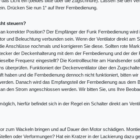
e das Licht ein (beides bitte über die Zugschnüre). Lassen Sie den Vent
in. Drücken Sie nun 1“ auf Ihrer Fernbedienung.
cht steuern?
 an korrekter Position? Der Empfänger der Funk Fernbedienung wird im
ator und Beleuchtung verbunden sein. Wenn der Ventilator direkt am
 die Anschlüsse nochmals und korrigieren Sie diese. Sollten rote Mar
er der Deckenhalterung mit dem der Fernbedienung und der der Fe
elbe Frequenz eingestellt? Die Kontrollleuchte am Handsender sollt
s überprüfen. Funktioniert der Deckenventilator über den Zugschalter
 haben und die Fernbedienung dennoch nicht funktioniert, bitten wir
werden. Danach wird das Empfangsteil der Fernbedienung aus dem Ba
er an den Strom angeschlossen werden. Wir bitten Sie, uns Ihre Beoba
glich, hierfür befindet sich in der Regel ein Schalter direkt am Ventil
r zum Wackeln bringen und auf Dauer den Motor schädigen. Montieren 
 Stellen oder Verformungen? Hat ein Kratzer in der Lackierung dazu ge