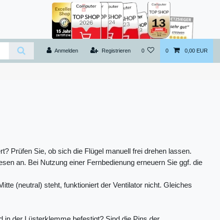
Anmelden
Registrieren
0
0
0,00 EUR
ert? Prüfen Sie, ob sich die Flügel manuell frei drehen lassen.
diesen an. Bei Nutzung einer Fernbedienung erneuern Sie ggf. die
e (neutral) steht, funktioniert der Ventilator nicht. Gleiches
 in der Lüsterklemme befestigt? Sind die Pins der