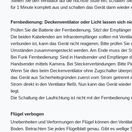
Stellen Sie den Ventilator auf die höchste Stufe ein, schalten Si
für 1 Minute komplett aus und schalten das Gerät dann wieder e
Fernbedienung: Deckenventilator oder Licht lassen sich ni
Prüfen Sie die Batterie der Fernbedienung. Sitzt der Empfänger
Die beiden Kabelenden am Infrarotempfänger sollten mit Ventil
verbunden ist, kann das Gerät nicht reagieren. Bitte prüfen Sie
Umständen zusammengesteckt werden. Am Ende muss der Steck
Bei Funk Fernbedienung: Sind in Handsender und Empfänger dies
Handsender mittels Kamera. Bei Steckerverbindungen: Bitte Pin
Wenn Sie dies beim Deckenventilator ohne Zugschalter überprüft
das Gerät aus Sicherheitsgründen zuerst vom Strom getrennt 
Strom direkt in den Ventilator fließt. Nun kann das Gerät wied
liegt.
Die Schaltung der Laufrichtung ist nicht mit der Fernbedienung mö
Flügel verbogen
Unebenheiten und Verformungen der Flügel können den Ventilato
Boden. Betrachten Sie jedes Flügelblatt genau. Gibt es wellige