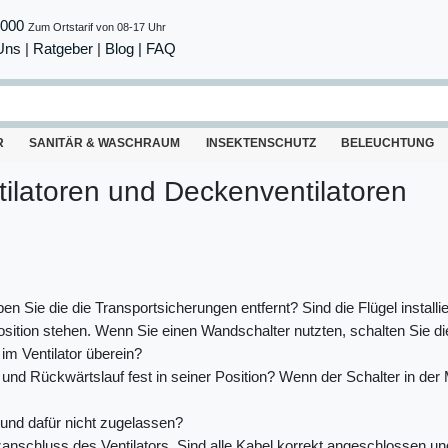
8000
Zum Ortstarif von 08-17 Uhr
Uns
|
Ratgeber
|
Blog |
FAQ
R
SANITÄR & WASCHRAUM
INSEKTENSCHUTZ
BELEUCHTUNG
ilatoren und Deckenventilatoren
aben Sie die die Transportsicherungen entfernt? Sind die Flügel installi
s-Position stehen. Wenn Sie einen Wandschalter nutzten, schalten Sie 
m Ventilator überein?
nd Rückwärtslauf fest in seiner Position? Wenn der Schalter in der Mitt
 und dafür nicht zugelassen?
schluss des Ventilators. Sind alle Kabel korrekt angeschlossen und