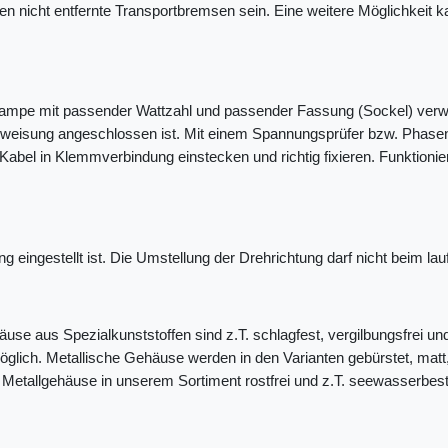
n nicht entfernte Transportbremsen sein. Eine weitere Möglichkeit 
hlampe mit passender Wattzahl und passender Fassung (Sockel) verwe
eisung angeschlossen ist. Mit einem Spannungsprüfer bzw. Phasenpr
bel in Klemmverbindung einstecken und richtig fixieren. Funktionier
g eingestellt ist. Die Umstellung der Drehrichtung darf nicht beim lau
häuse aus Spezialkunststoffen sind z.T. schlagfest, vergilbungsfrei 
öglich. Metallische Gehäuse werden in den Varianten gebürstet, matt,
etallgehäuse in unserem Sortiment rostfrei und z.T. seewasserbest