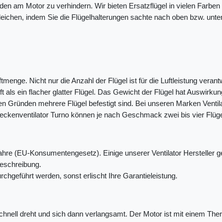
den am Motor zu verhindern. Wir bieten Ersatzflügel in vielen Farben
leichen, indem Sie die Flügelhalterungen sachte nach oben bzw. unten
tmenge. Nicht nur die Anzahl der Flügel ist für die Luftleistung veran
ft als ein flacher glatter Flügel. Das Gewicht der Flügel hat Auswirkun
ven Gründen mehrere Flügel befestigt sind. Bei unseren Marken Venti
Deckenventilator Turno können je nach Geschmack zwei bis vier Flüge
 Jahre (EU-Konsumentengesetz). Einige unserer Ventilator Hersteller
beschreibung.
hgeführt werden, sonst erlischt Ihre Garantieleistung.
 schnell dreht und sich dann verlangsamt. Der Motor ist mit einem The