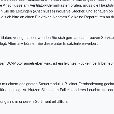
die Anschlüsse am Ventilator-Klemmkasten prüfen, muss die Hauptst
fen Sie die Leitungen (Anschlüsse) inklusive Stecker, und schauen ob 
Sie sich bitte an einen Elektriker. Nehmen Sie keine Reparaturen an d
tilators verlegt haben, wenden Sie sich gern an das creoven Servic
egt. Alternativ können Sie diese unter Ersatzteile erwerben.
sen DC-Motor angetrieben wird, ist ein leichtes Ruckeln bei Inbetrie
ann mit einem geeigneten Steuermodul, z.B. einer Fernbedienung gedi
ür ausgelegt ist. Nutzen Sie in dem Fall ein anderes Leuchtmittel o
g sind in unserem Sortiment erhältlich.