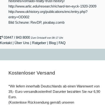
histories/vornado-realty-trust-history/
http://www.artic.edu/research/richard-ten-eyck-1920-2009
http://www.okhistory.org/publications/enc/entry.php?
entry=OD002
Bild Scheune: RevDP, pixabay.comb
03447 / 843 8000
Zum Ortstarif von 08-17 Uhr
Kontakt
|
Über Uns
|
Ratgeber
|
Blog |
FAQ
Kostenloser Versand
*Wir liefern innerhalb Deutschlands ab einen Warenwert von
39,- Euro versandkostenfrei! Darunter bezahlen Sie nur 6,90
Euro.
(Kostenlose Rücksendung gemäß unseren