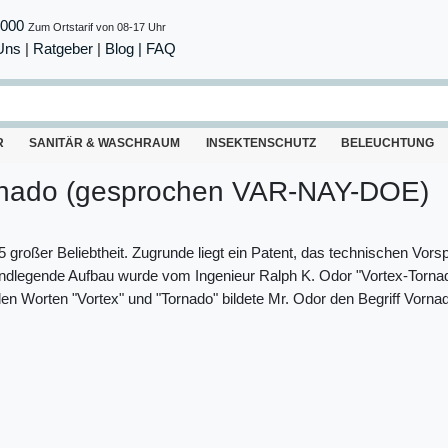
8000
Zum Ortstarif von 08-17 Uhr
Uns
|
Ratgeber
|
Blog |
FAQ
R
SANITÄR & WASCHRAUM
INSEKTENSCHUTZ
BELEUCHTUNG
ornado (gesprochen VAR-NAY-DOE)
45 großer Beliebtheit. Zugrunde liegt ein Patent, das technischen Vor
undlegende Aufbau wurde vom Ingenieur Ralph K. Odor "Vortex-Torna
en Worten "Vortex" und "Tornado" bildete Mr. Odor den Begriff Vorna