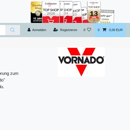
Anmelden
Registrieren
0
0
0,00 EUR
sprung zum
do"
do.