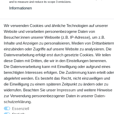
and to measure and reduce its scope 3 emissions.
Informationen
Wir verwenden Cookies und ähnliche Technologien auf unserer
Kontakt
Vertrag widerrufen
Website und verarbeiten personenbezogene Daten von
Besucher:innen unserer Webseite (z.B. IP-Adresse), um z.B.
Inhalte und Anzeigen zu personalisieren, Medien von Drittanbietern
YouTube
Facebook
Instagram
einzubinden oder Zugriffe auf unsere Website zu analysieren. Die
Datenverarbeitung erfolgt erst durch gesetzte Cookies. Wir teilen
diese Daten mit Dritten, die wir in den Einstellungen benennen.
Die Datenverarbeitung kann mit Einwilligung oder aufgrund eines
berechtigten Interesses erfolgen. Die Zustimmung kann erteilt oder
abgelehnt werden. Es besteht das Recht, nicht einzuwilligen und
die Einwilligung zu einem späteren Zeitpunkt zu ändern oder zu
widerrufen. Beachten Sie unser
Impressum
und weitere Hinweise
zur Verwendung personenbezogener Daten in unserer
Daten­
schutz­erklärung
.
© Copyright 2025 webtotrade GmbH. Alle Rechte vorbehalten.
Essenziell