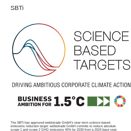
SBTi
The SBTi has approved webtotrade GmbH’s near-term science-based
emissions reduction target: webtotrade GmbH commits to reduce absolute
scope 1 and scope 2 GHG emissions 45% by 2030 from a 2024 base year,