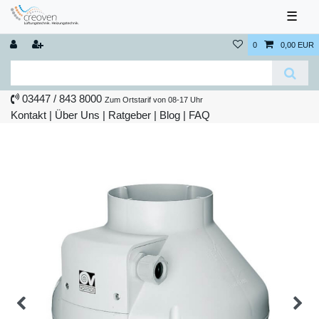
☰
0
0,00 EUR
03447 / 843 8000
Zum Ortstarif von 08-17 Uhr
Kontakt
|
Über Uns
|
Ratgeber
|
Blog |
FAQ