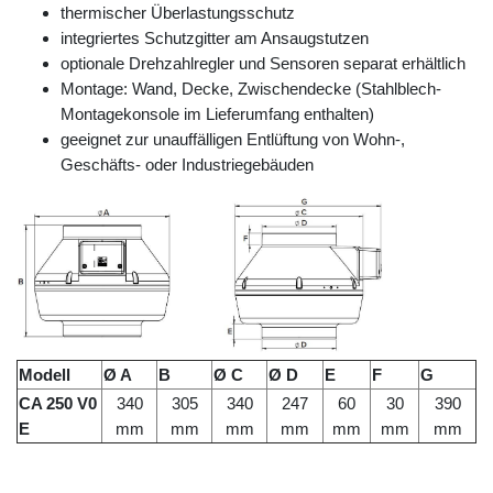
thermischer Überlastungsschutz
integriertes Schutzgitter am Ansaugstutzen
optionale Drehzahlregler und Sensoren separat erhältlich
Montage: Wand, Decke, Zwischendecke (Stahlblech-
Montagekonsole im Lieferumfang enthalten)
geeignet zur unauffälligen Entlüftung von Wohn-,
Geschäfts- oder Industriegebäuden
Modell
Ø A
B
Ø C
Ø D
E
F
G
CA 250 V0
340
305
340
247
60
30
390
E
mm
mm
mm
mm
mm
mm
mm