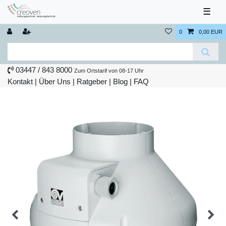
☰
0
0,00 EUR
03447 / 843 8000
Zum Ortstarif von 08-17 Uhr
Kontakt
|
Über Uns
|
Ratgeber
|
Blog |
FAQ