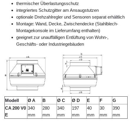
thermischer Überlastungsschutz
integriertes Schutzgitter am Ansaugstutzen
optionale Drehzahlregler und Sensoren separat erhältlich
Montage: Wand, Decke, Zwischendecke (Stahlblech-
Montagekonsole im Lieferumfang enthalten)
geeignet zur unauffälligen Entlüftung von Wohn-,
Geschäfts- oder Industriegebäuden
Modell
Ø A
B
Ø C
Ø D
E
F
G
CA 200 V0
340
280
340
197
40
30
390
E
mm
mm
mm
mm
mm
mm
mm