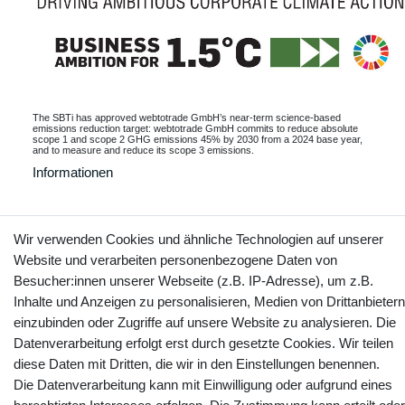
The SBTi has approved webtotrade GmbH’s near-term science-based
emissions reduction target: webtotrade GmbH commits to reduce absolute
scope 1 and scope 2 GHG emissions 45% by 2030 from a 2024 base year,
and to measure and reduce its scope 3 emissions.
Informationen
Wir verwenden Cookies und ähnliche Technologien auf unserer
Kontakt
Vertrag widerrufen
Website und verarbeiten personenbezogene Daten von
Besucher:innen unserer Webseite (z.B. IP-Adresse), um z.B.
Inhalte und Anzeigen zu personalisieren, Medien von Drittanbietern
YouTube
Facebook
Instagram
einzubinden oder Zugriffe auf unsere Website zu analysieren. Die
Datenverarbeitung erfolgt erst durch gesetzte Cookies. Wir teilen
diese Daten mit Dritten, die wir in den Einstellungen benennen.
Die Datenverarbeitung kann mit Einwilligung oder aufgrund eines