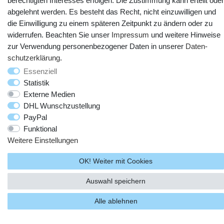
berechtigten Interesses erfolgen. Die Zustimmung kann erteilt oder
abgelehnt werden. Es besteht das Recht, nicht einzuwilligen und
die Einwilligung zu einem späteren Zeitpunkt zu ändern oder zu
widerrufen. Beachten Sie unser
Impressum
und weitere Hinweise
zur Verwendung personenbezogener Daten in unserer
Daten­
schutz­erklärung
.
© Copyright 2025 webtotrade GmbH. Alle Rechte vorbehalten.
Essenziell
Statistik
Externe Medien
DHL Wunschzustellung
PayPal
Funktional
Weitere Einstellungen
OK! Weiter mit Cookies
Auswahl speichern
Alle ablehnen