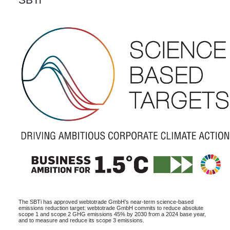
The SBTi has approved webtotrade GmbH’s near-term science-based
emissions reduction target: webtotrade GmbH commits to reduce absolute
scope 1 and scope 2 GHG emissions 45% by 2030 from a 2024 base year,
and to measure and reduce its scope 3 emissions.