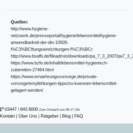
Quellen:
http://www.hygiene-
netzwerk.de/presseportal/hygiene/lebensmittelhygiene-
anwendbarkeit-der-din-10505-
l%C3%BCftungseinrichtungen-f%C3%BCr
http://www.bsafb.de/fileadmin/downloads/pa_7_3_2007/pa7_3_
https://www.bzfe.de/inhalt/lebensmittel-hygienisch-
zubereiten-27464.html
https://www.ernaehrungsvorsorge.de/private-
vorsorge/empfehlungen-tipps/so-koennen-lebensmittel-
gelagert-werden/
03447 / 843 8000
Zum Ortstarif von 08-17 Uhr
Kontakt
|
Über Uns
|
Ratgeber
|
Blog |
FAQ