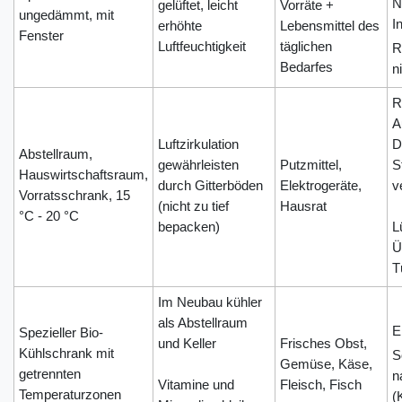
N
gelüftet, leicht
Vorräte +
ungedämmt, mit
I
erhöhte
Lebensmittel des
Fenster
Luftfeuchtigkeit
täglichen
R
Bedarfes
n
R
A
Luftzirkulation
D
Abstellraum,
gewährleisten
Putzmittel,
S
Hauswirtschaftsraum,
durch Gitterböden
Elektrogeräte,
v
Vorratsschrank, 15
(nicht zu tief
Hausrat
°C - 20 °C
bepacken)
L
Ü
T
Im Neubau kühler
als Abstellraum
E
Spezieller Bio-
und Keller
Frisches Obst,
Kühlschrank mit
S
Gemüse, Käse,
getrennten
n
Vitamine und
Fleisch, Fisch
Temperaturzonen
(