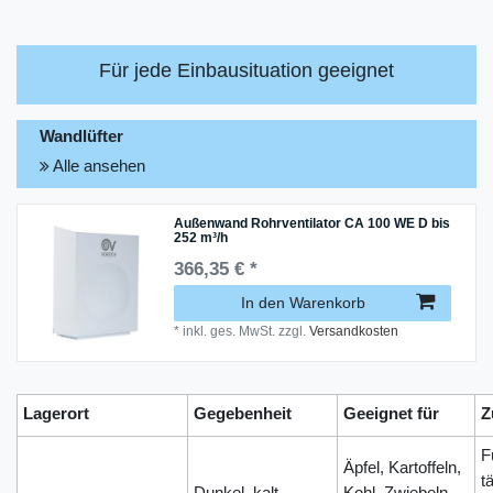
Für jede Einbausituation geeignet
Wandlüfter
Alle ansehen
Außenwand Rohrventilator CA 100 WE D bis
252 m³/h
366,35 € *
In den Warenkorb
*
inkl. ges. MwSt.
zzgl.
Versandkosten
Lagerort
Gegebenheit
Geeignet für
Z
F
Äpfel, Kartoffeln,
t
Dunkel, kalt,
Kohl, Zwiebeln,