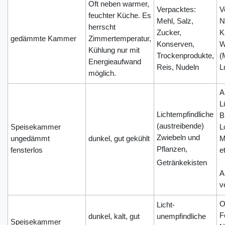
Oft neben warmer,
Verpacktes:
V
feuchter Küche. Es
Mehl, Salz,
N
herrscht
Zucker,
K
gedämmte Kammer
Zimmertemperatur,
Konserven,
W
Kühlung nur mit
Trockenprodukte,
(
Energieaufwand
Reis, Nudeln
L
möglich.
A
L
Lichtempfindliche
B
(austreibende)
Speisekammer
L
Zwiebeln und
ungedämmt
dunkel, gut gekühlt
M
Pflanzen,
fensterlos
e
Getränkekisten
A
v
O
Licht-
F
dunkel, kalt, gut
unempfindliche
Speisekammer