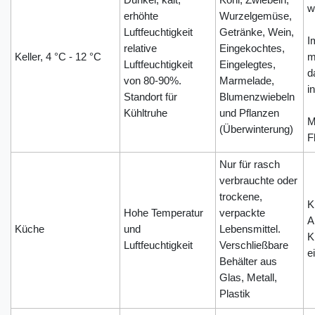
w
erhöhte
Wurzelgemüse,
Luftfeuchtigkeit
Getränke, Wein,
I
relative
Eingekochtes,
Keller, 4 °C - 12 °C
m
Luftfeuchtigkeit
Eingelegtes,
d
von 80-90%.
Marmelade,
i
Standort für
Blumenzwiebeln
Kühltruhe
und Pflanzen
M
(Überwinterung)
F
Nur für rasch
verbrauchte oder
trockene,
K
Hohe Temperatur
verpackte
A
Küche
und
Lebensmittel.
K
Luftfeuchtigkeit
Verschließbare
e
Behälter aus
Glas, Metall,
Plastik