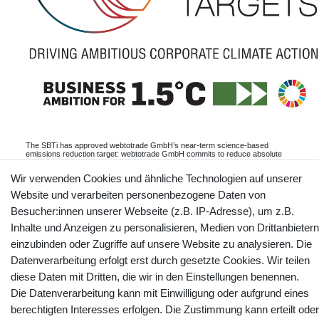
The SBTi has approved webtotrade GmbH’s near-term science-based
emissions reduction target: webtotrade GmbH commits to reduce absolute
scope 1 and scope 2 GHG emissions 45% by 2030 from a 2024 base year,
and to measure and reduce its scope 3 emissions.
Wir verwenden Cookies und ähnliche Technologien auf unserer
Informationen
Website und verarbeiten personenbezogene Daten von
Besucher:innen unserer Webseite (z.B. IP-Adresse), um z.B.
Inhalte und Anzeigen zu personalisieren, Medien von Drittanbietern
einzubinden oder Zugriffe auf unsere Website zu analysieren. Die
Kontakt
Vertrag widerrufen
Datenverarbeitung erfolgt erst durch gesetzte Cookies. Wir teilen
diese Daten mit Dritten, die wir in den Einstellungen benennen.
Die Datenverarbeitung kann mit Einwilligung oder aufgrund eines
YouTube
Facebook
Instagram
berechtigten Interesses erfolgen. Die Zustimmung kann erteilt oder