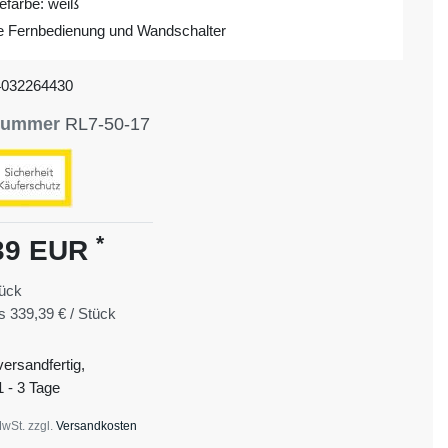
farbe: weiß
ve Fernbedienung und Wandschalter
4032264430
lnummer
RL7-50-17
*
39 EUR
ück
is
339,39 € / Stück
versandfertig,
1 - 3 Tage
MwSt. zzgl.
Versandkosten