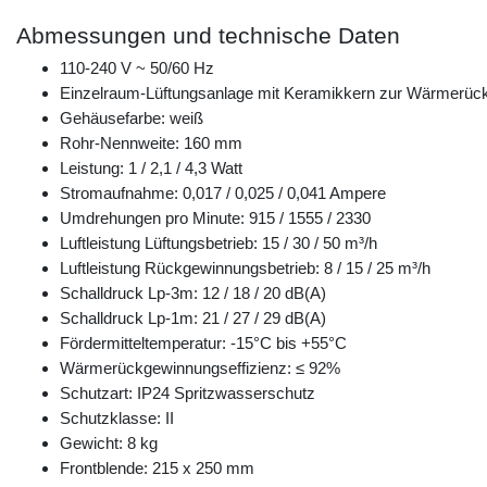
Abmessungen und technische Daten
110-240 V ~ 50/60 Hz
Einzelraum-Lüftungsanlage mit Keramikkern zur Wärmerü
Gehäusefarbe: weiß
Rohr-Nennweite: 160 mm
Leistung: 1 / 2,1 / 4,3 Watt
Stromaufnahme: 0,017 / 0,025 / 0,041 Ampere
Umdrehungen pro Minute: 915 / 1555 / 2330
Luftleistung Lüftungsbetrieb: 15 / 30 / 50 m³/h
Luftleistung Rückgewinnungsbetrieb: 8 / 15 / 25 m³/h
Schalldruck Lp-3m: 12 / 18 / 20 dB(A)
Schalldruck Lp-1m: 21 / 27 / 29 dB(A)
Fördermitteltemperatur: -15°C bis +55°C
Wärmerückgewinnungseffizienz: ≤ 92%
Schutzart: IP24 Spritzwasserschutz
Schutzklasse: II
Gewicht: 8 kg
Frontblende: 215 x 250 mm