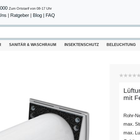
8000
Zum Ortstarif von 08-17 Uhr
Uns
|
Ratgeber
|
Blog |
FAQ
R
SANITÄR & WASCHRAUM
INSEKTENSCHUTZ
BELEUCHTUNG
Lüft
mit F
Rohr-N
max. St
max. Lu