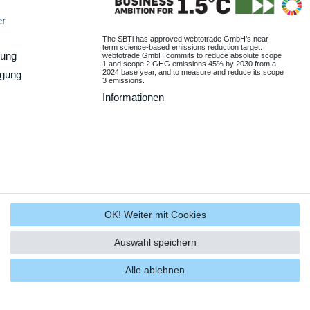
er
The SBTi has approved webtotrade GmbH’s near-
term science-based emissions reduction target:
gung
webtotrade GmbH commits to reduce absolute scope
1 and scope 2 GHG emissions 45% by 2030 from a
2024 base year, and to measure and reduce its scope
rgung
3 emissions.
Informationen
OK! Weiter mit Cookies
Auswahl speichern
Alle ablehnen