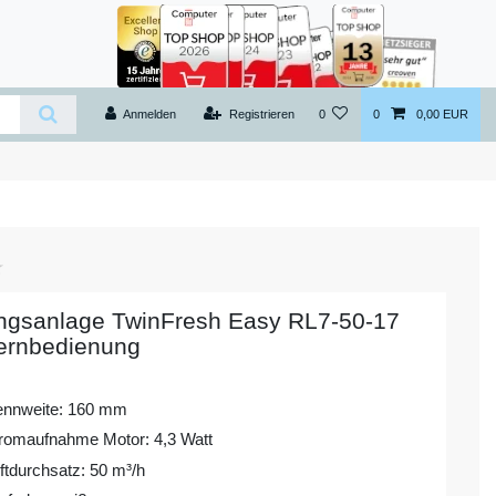
Anmelden
Registrieren
0
0
0,00 EUR
ungsanlage TwinFresh Easy RL7-50-17
ernbedienung
ennweite: 160 mm
romaufnahme Motor: 4,3 Watt
ftdurchsatz: 50 m³/h