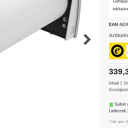
Gehäuse
inklusi
EAN
482
Artike
339,
Inhalt
1
St
Grundpre
Sofort 
Lieferzeit 
* inkl. ges. 