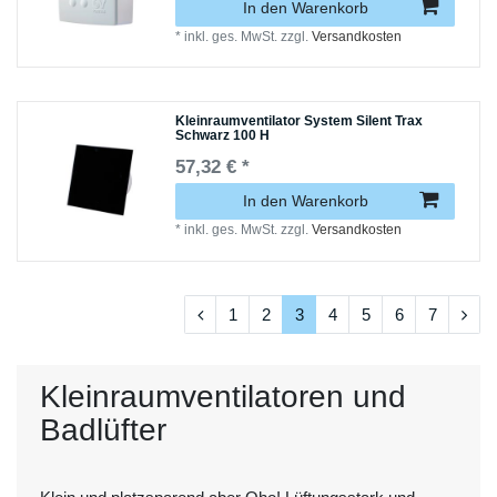
In den Warenkorb
*
inkl. ges. MwSt.
zzgl.
Versandkosten
Kleinraumventilator System Silent Trax
Schwarz 100 H
57,32 € *
In den Warenkorb
*
inkl. ges. MwSt.
zzgl.
Versandkosten
1
2
3
4
5
6
7
Kleinraumventilatoren und
Badlüfter