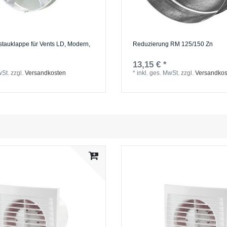
tauklappe für Vents LD, Modern,
Reduzierung RM 125/150 Zn
13,15 € *
wSt.
zzgl.
Versandkosten
*
inkl. ges. MwSt.
zzgl.
Versandkos