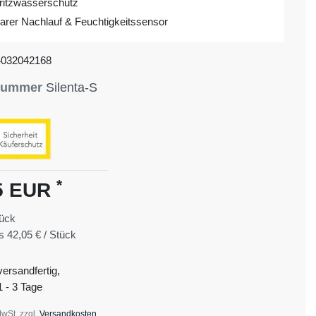
ritzwasserschutz
barer Nachlauf & Feuchtigkeitssensor
4032042168
lnummer
Silenta-S
*
5 EUR
ück
is
42,05 € / Stück
versandfertig,
1 - 3 Tage
MwSt. zzgl.
Versandkosten