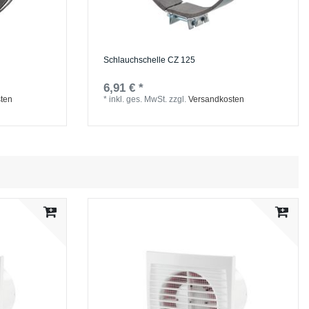
Schlauchschelle СZ 125
6,91 € *
ten
*
inkl. ges. MwSt.
zzgl.
Versandkosten