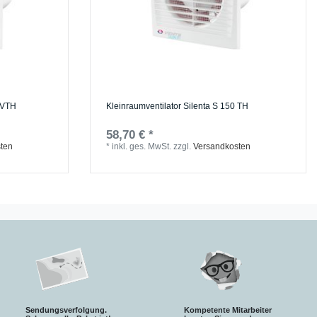
5 VTH
Kleinraumventilator Silenta S 150 TH
58,70 € *
ten
*
inkl. ges. MwSt.
zzgl.
Versandkosten
Sendungsverfolgung.
Kompetente Mitarbeiter