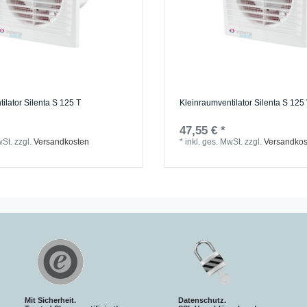
ilator Silenta S 125 T
Kleinraumventilator Silenta S 12
47,55 € *
wSt.
zzgl.
Versandkosten
*
inkl. ges. MwSt.
zzgl.
Versandkos
Mit Sicherheit.
Datenschutz.