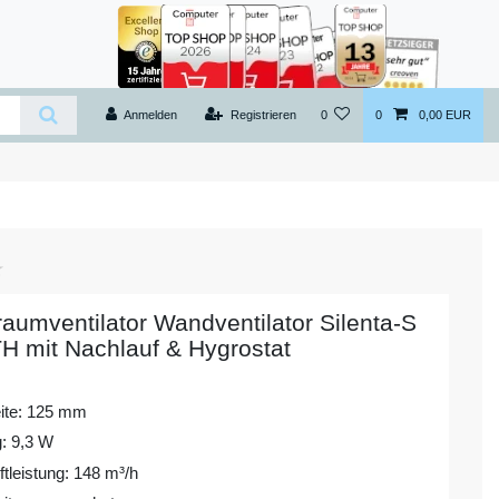
Anmelden
Registrieren
0
0
0,00 EUR
raumventilator Wandventilator Silenta-S
H mit Nachlauf & Hygrostat
ite: 125 mm
g: 9,3 W
tleistung: 148 m³/h