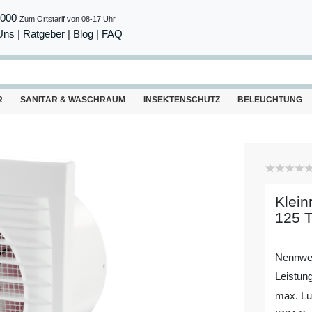
8000
Zum Ortstarif von 08-17 Uhr
Uns
|
Ratgeber
|
Blog |
FAQ
R
SANITÄR & WASCHRAUM
INSEKTENSCHUTZ
BELEUCHTUNG
Klein
125 T
Nennwe
Leistun
max. Luf