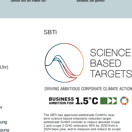
S
ehen wo Ihr Paket ist!
beraten Sie gerne!
SBTi
Uhr)
er
The SBTi has approved webtotrade GmbH’s near-
term science-based emissions reduction target:
gung
webtotrade GmbH commits to reduce absolute scope
1 and scope 2 GHG emissions 45% by 2030 from a
2024 base year, and to measure and reduce its scope
rgung