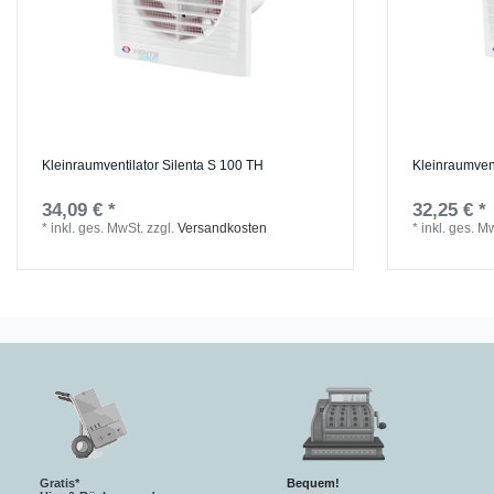
Kleinraumventilator Silenta S 100 TH
Kleinraumvent
34,09 € *
32,25 € *
*
inkl. ges. MwSt.
zzgl.
Versandkosten
*
inkl. ges. M
Gratis*
Bequem!