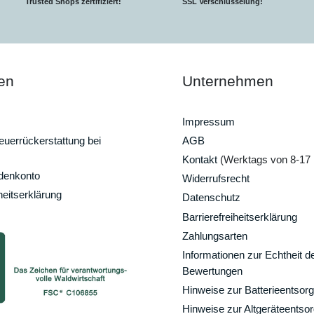
Trusted Shops zertifiziert!
SSL Verschlüsselung!
en
Unternehmen
Impressum
uerrückerstattung bei
AGB
Kontakt
(Werktags von 8-17 
ndenkonto
Widerrufsrecht
heitserklärung
Datenschutz
Barrierefreiheitserklärung
Zahlungsarten
Informationen zur Echtheit d
Bewertungen
Hinweise zur Batterieentsor
Hinweise zur Altgeräteentso