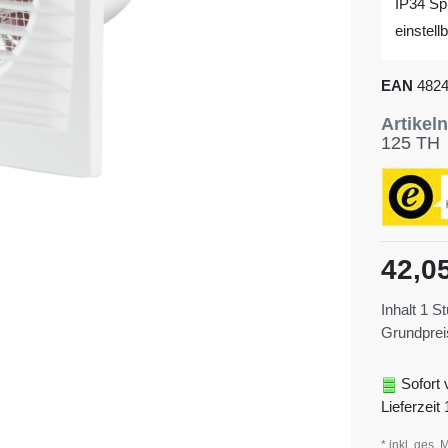
IP34 Sp
einstell
EAN
482
Artike
125 TH
42,0
Inhalt
1
St
Grundpre
Sofort 
Lieferzeit 
* inkl. ges. 