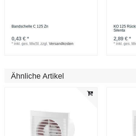
Bandschelle C 125 Zn
KO 125 Rücks
Silenta
0,43 € *
2,89 € *
*
inkl. ges. MwSt.
zzgl.
Versandkosten
*
inkl. ges. M
Ähnliche Artikel