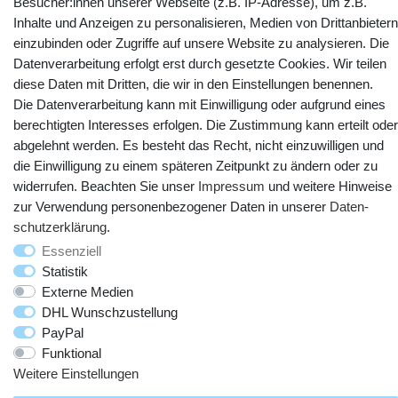
Besucher:innen unserer Webseite (z.B. IP-Adresse), um z.B.
Inhalte und Anzeigen zu personalisieren, Medien von Drittanbietern
einzubinden oder Zugriffe auf unsere Website zu analysieren. Die
Datenverarbeitung erfolgt erst durch gesetzte Cookies. Wir teilen
diese Daten mit Dritten, die wir in den Einstellungen benennen.
Die Datenverarbeitung kann mit Einwilligung oder aufgrund eines
berechtigten Interesses erfolgen. Die Zustimmung kann erteilt oder
abgelehnt werden. Es besteht das Recht, nicht einzuwilligen und
© Copyright 2025 webtotrade GmbH. Alle Rechte vorbehalten.
die Einwilligung zu einem späteren Zeitpunkt zu ändern oder zu
widerrufen. Beachten Sie unser
Impressum
und weitere Hinweise
zur Verwendung personenbezogener Daten in unserer
Daten­
schutz­erklärung
.
Essenziell
Statistik
Externe Medien
DHL Wunschzustellung
PayPal
Funktional
Weitere Einstellungen