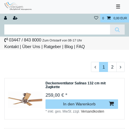
☰
0
0,00 EUR
03447 / 843 8000
Zum Ortstarif von 08-17 Uhr
Kontakt
|
Über Uns
|
Ratgeber
|
Blog |
FAQ
1
2
Deckenventilator Salinas 132 cm mit
Zugkette
259,00 € *
In den Warenkorb
*
inkl. ges. MwSt.
zzgl.
Versandkosten