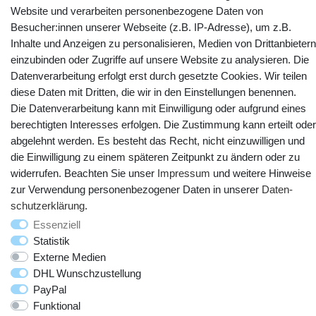
Website und verarbeiten personenbezogene Daten von
Besucher:innen unserer Webseite (z.B. IP-Adresse), um z.B.
YouTube
Facebook
Instagram
Inhalte und Anzeigen zu personalisieren, Medien von Drittanbietern
einzubinden oder Zugriffe auf unsere Website zu analysieren. Die
Datenverarbeitung erfolgt erst durch gesetzte Cookies. Wir teilen
diese Daten mit Dritten, die wir in den Einstellungen benennen.
Die Datenverarbeitung kann mit Einwilligung oder aufgrund eines
berechtigten Interesses erfolgen. Die Zustimmung kann erteilt oder
abgelehnt werden. Es besteht das Recht, nicht einzuwilligen und
die Einwilligung zu einem späteren Zeitpunkt zu ändern oder zu
widerrufen. Beachten Sie unser
Impressum
und weitere Hinweise
zur Verwendung personenbezogener Daten in unserer
Daten­
© Copyright 2025 webtotrade GmbH. Alle Rechte vorbehalten.
schutz­erklärung
.
Essenziell
Statistik
Externe Medien
DHL Wunschzustellung
PayPal
Funktional