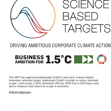
The SBTi has approved webtotrade GmbH’s near-term science-based
emissions reduction target: webtotrade GmbH commits to reduce absolute
scope 1 and scope 2 GHG emissions 45% by 2030 from a 2024 base year,
and to measure and reduce its scope 3 emissions.
Informationen