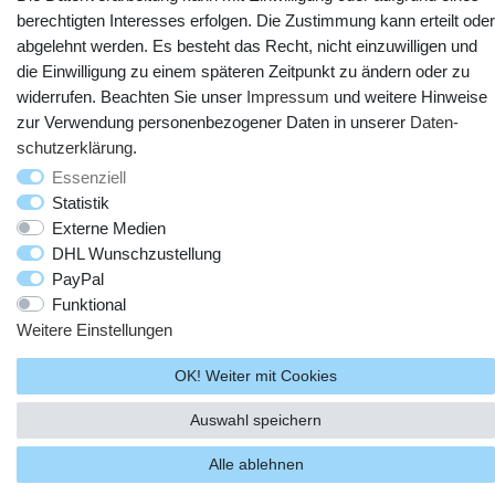
berechtigten Interesses erfolgen. Die Zustimmung kann erteilt oder
abgelehnt werden. Es besteht das Recht, nicht einzuwilligen und
die Einwilligung zu einem späteren Zeitpunkt zu ändern oder zu
widerrufen. Beachten Sie unser
Impressum
und weitere Hinweise
zur Verwendung personenbezogener Daten in unserer
Daten­
schutz­erklärung
.
© Copyright 2025 webtotrade GmbH. Alle Rechte vorbehalten.
Essenziell
Statistik
Externe Medien
DHL Wunschzustellung
PayPal
Funktional
Weitere Einstellungen
OK! Weiter mit Cookies
Auswahl speichern
Alle ablehnen