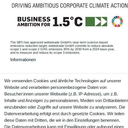
The SBTi has approved webtotrade GmbH’s near-term science-based
emissions reduction target: webtotrade GmbH commits to reduce absolute
scope 1 and scope 2 GHG emissions 45% by 2030 from a 2024 base year,
and to measure and reduce its scope 3 emissions.
Informationen
Wir verwenden Cookies und ähnliche Technologien auf unserer
Kontakt
Vertrag widerrufen
Website und verarbeiten personenbezogene Daten von
Besucher:innen unserer Webseite (z.B. IP-Adresse), um z.B.
Inhalte und Anzeigen zu personalisieren, Medien von Drittanbietern
YouTube
Facebook
Instagram
einzubinden oder Zugriffe auf unsere Website zu analysieren. Die
Datenverarbeitung erfolgt erst durch gesetzte Cookies. Wir teilen
diese Daten mit Dritten, die wir in den Einstellungen benennen.
Die Datenverarbeitung kann mit Einwilligung oder aufgrund eines