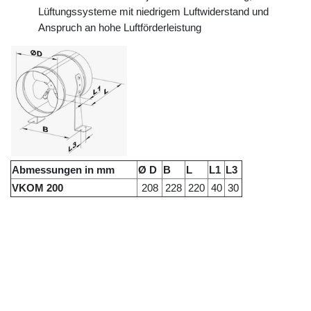
Lüftungssysteme mit niedrigem Luftwiderstand und
Anspruch an hohe Luftförderleistung
Abmessungen in mm
Ø D
B
L
L1
L3
VKOM 200
208
228
220
40
30