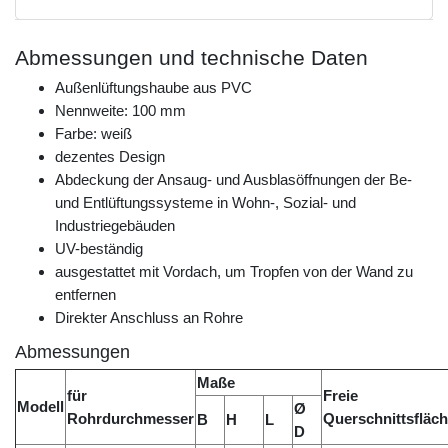
Abmessungen und technische Daten
Außenlüftungshaube aus PVC
Nennweite: 100 mm
Farbe: weiß
dezentes Design
Abdeckung der Ansaug- und Ausblasöffnungen der Be-
und Entlüftungssysteme in Wohn-, Sozial- und
Industriegebäuden
UV-beständig
ausgestattet mit Vordach, um Tropfen von der Wand zu
entfernen
Direkter Anschluss an Rohre
Abmessungen
Maße
für
Freie
Modell
Ø
Rohrdurchmesser
Querschnittsfläc
B
H
L
D