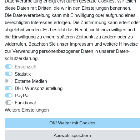
Datenverarbeitung erfolgt erst durch gesetzte Cookies. Wir teilen
diese Daten mit Dritten, die wir in den Einstellungen benennen.
Die Datenverarbeitung kann mit Einwilligung oder aufgrund eines
berechtigten Interesses erfolgen. Die Zustimmung kann erteilt oder
abgelehnt werden. Es besteht das Recht, nicht einzuwilligen und
die Einwilligung zu einem späteren Zeitpunkt zu ändern oder zu
widerrufen. Beachten Sie unser
Impressum
und weitere Hinweise
zur Verwendung personenbezogener Daten in unserer
Daten­
© Copyright 2025 webtotrade GmbH. Alle Rechte vorbehalten.
schutz­erklärung
.
Essenziell
Statistik
Externe Medien
DHL Wunschzustellung
PayPal
Funktional
Weitere Einstellungen
OK! Weiter mit Cookies
Auswahl speichern