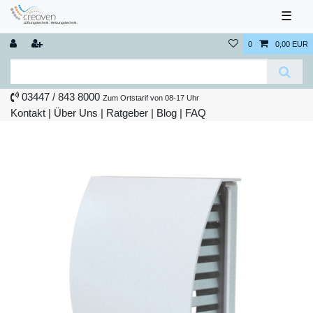
☰
0
0,00 EUR
03447 / 843 8000
Zum Ortstarif von 08-17 Uhr
Kontakt
|
Über Uns
|
Ratgeber
|
Blog |
FAQ