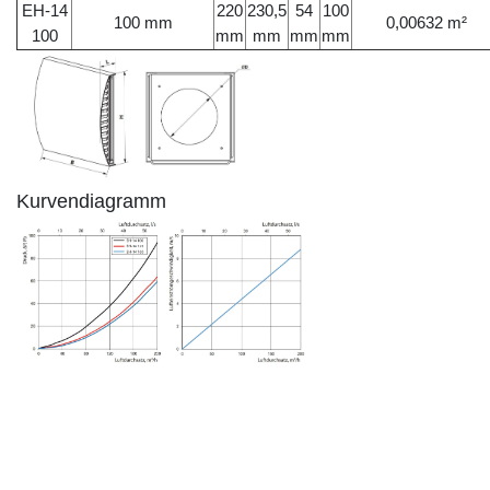
EH-14
220
230,5
54
100
100 mm
0,00632 m²
100
mm
mm
mm
mm
Kurvendiagramm