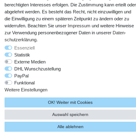
berechtigten Interesses erfolgen. Die Zustimmung kann erteilt oder
abgelehnt werden. Es besteht das Recht, nicht einzuwilligen und
die Einwilligung zu einem späteren Zeitpunkt zu ändern oder zu
widerrufen. Beachten Sie unser
Impressum
und weitere Hinweise
zur Verwendung personenbezogener Daten in unserer
Daten­
schutz­erklärung
.
© Copyright 2025 webtotrade GmbH. Alle Rechte vorbehalten.
Essenziell
Statistik
Externe Medien
DHL Wunschzustellung
PayPal
Funktional
Weitere Einstellungen
OK! Weiter mit Cookies
Auswahl speichern
Alle ablehnen