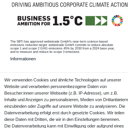
The SBTi has approved webtotrade GmbH’s near-term science-based
emissions reduction target: webtotrade GmbH commits to reduce absolute
scope 1 and scope 2 GHG emissions 45% by 2030 from a 2024 base year,
and to measure and reduce its scope 3 emissions.
Informationen
Wir verwenden Cookies und ähnliche Technologien auf unserer
Kontakt
Vertrag widerrufen
Website und verarbeiten personenbezogene Daten von
Besucher:innen unserer Webseite (z.B. IP-Adresse), um z.B.
Inhalte und Anzeigen zu personalisieren, Medien von Drittanbietern
YouTube
Facebook
Instagram
einzubinden oder Zugriffe auf unsere Website zu analysieren. Die
Datenverarbeitung erfolgt erst durch gesetzte Cookies. Wir teilen
diese Daten mit Dritten, die wir in den Einstellungen benennen.
Die Datenverarbeitung kann mit Einwilligung oder aufgrund eines