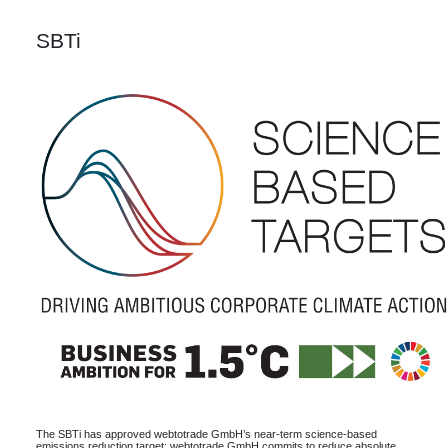
SBTi
The SBTi has approved webtotrade GmbH’s near-term science-based
emissions reduction target: webtotrade GmbH commits to reduce absolute