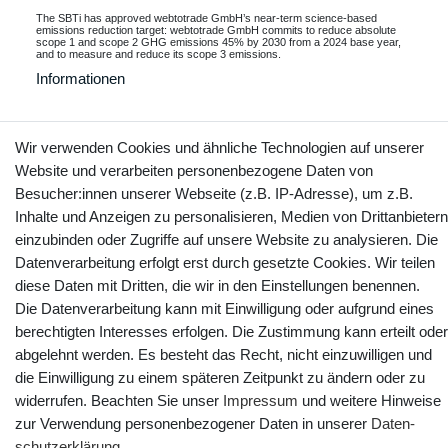
The SBTi has approved webtotrade GmbH’s near-term science-based
emissions reduction target: webtotrade GmbH commits to reduce absolute
scope 1 and scope 2 GHG emissions 45% by 2030 from a 2024 base year,
and to measure and reduce its scope 3 emissions.
Informationen
Wir verwenden Cookies und ähnliche Technologien auf unserer
Kontakt
Vertrag widerrufen
Website und verarbeiten personenbezogene Daten von
Besucher:innen unserer Webseite (z.B. IP-Adresse), um z.B.
Inhalte und Anzeigen zu personalisieren, Medien von Drittanbietern
YouTube
Facebook
Instagram
einzubinden oder Zugriffe auf unsere Website zu analysieren. Die
Datenverarbeitung erfolgt erst durch gesetzte Cookies. Wir teilen
diese Daten mit Dritten, die wir in den Einstellungen benennen.
Die Datenverarbeitung kann mit Einwilligung oder aufgrund eines
berechtigten Interesses erfolgen. Die Zustimmung kann erteilt oder
abgelehnt werden. Es besteht das Recht, nicht einzuwilligen und
die Einwilligung zu einem späteren Zeitpunkt zu ändern oder zu
widerrufen. Beachten Sie unser
Impressum
und weitere Hinweise
zur Verwendung personenbezogener Daten in unserer
Daten­
schutz­erklärung
.