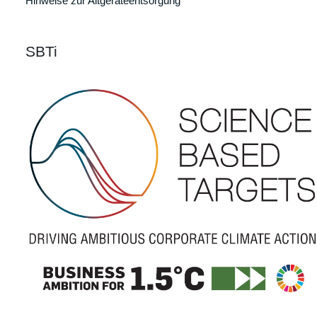
Hinweise zur Altgeräteentsorgung
SBTi