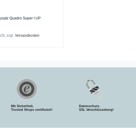
satz Quadro Super I UP
wSt.
zzgl.
Versandkosten
Mit Sicherheit.
Datenschutz.
Trusted Shops zertifiziert!
SSL Verschlüsselung!