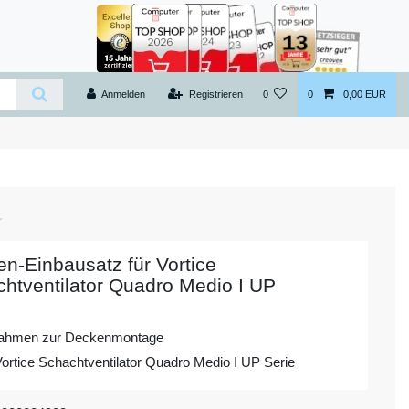
Anmelden
Registrieren
0
0
0,00 EUR
n-Einbausatz für Vortice
htventilator Quadro Medio I UP
rahmen zur Deckenmontage
Vortice Schachtventilator Quadro Medio I UP Serie