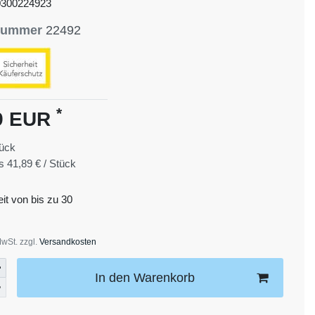
0300224923
lnummer
22492
*
9 EUR
ück
is
41,89 € / Stück
eit von bis zu 30
MwSt. zzgl.
Versandkosten
In den Warenkorb