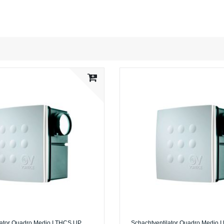
lator Quadro Medio I THCS UP
Schachtventilator Quadro Medio I