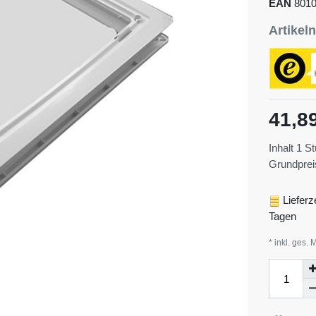
EAN
801
Artike
41,8
Inhalt
1
St
Grundpre
Lieferz
Tagen
* inkl. ges. 