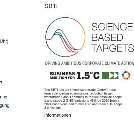
SBTi
Uhr)
er
The SBTi has approved webtotrade GmbH’s near-
term science-based emissions reduction target:
gung
webtotrade GmbH commits to reduce absolute scope
1 and scope 2 GHG emissions 45% by 2030 from a
2024 base year, and to measure and reduce its scope
rgung
3 emissions.
Informationen