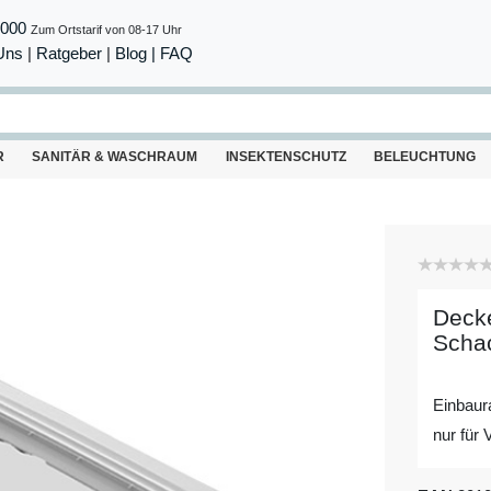
8000
Zum Ortstarif von 08-17 Uhr
Uns
|
Ratgeber
|
Blog |
FAQ
R
SANITÄR & WASCHRAUM
INSEKTENSCHUTZ
BELEUCHTUNG
Decke
Schac
Einbau
nur für 