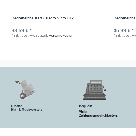
Deckeneinbausatz Quadro Micro I UP
Deckeneinbau
38,59 € *
46,39 € *
*
inkl. ges. MwSt.
zzgl.
Versandkosten
*
inkl. ges. M
Gratis*
Bequem!
Hin -& Rückversand
Viele
Zahlungsmöglichkeiten.