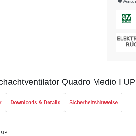
Wunschl
chachtventilator Quadro Medio I UP
r
Downloads & Details
Sicherheitshinweise
I UP