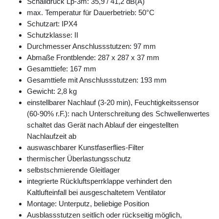
Schalldruck Lp-3m: 35,9 / 41,2 dB(A)
max. Temperatur für Dauerbetrieb: 50°C
Schutzart: IPX4
Schutzklasse: II
Durchmesser Anschlussstutzen: 97 mm
Abmaße Frontblende: 287 x 287 x 37 mm
Gesamttiefe: 167 mm
Gesamttiefe mit Anschlussstutzen: 193 mm
Gewicht: 2,8 kg
einstellbarer Nachlauf (3-20 min), Feuchtigkeitssensor
(60-90% r.F.): nach Unterschreitung des Schwellenwertes
schaltet das Gerät nach Ablauf der eingestellten
Nachlaufzeit ab
auswaschbarer Kunstfaserflies-Filter
thermischer Überlastungsschutz
selbstschmierende Gleitlager
integrierte Rückluftsperrklappe verhindert den
Kaltlufteinfall bei ausgeschaltetem Ventilator
Montage: Unterputz, beliebige Position
Ausblassstutzen seitlich oder rückseitig möglich,