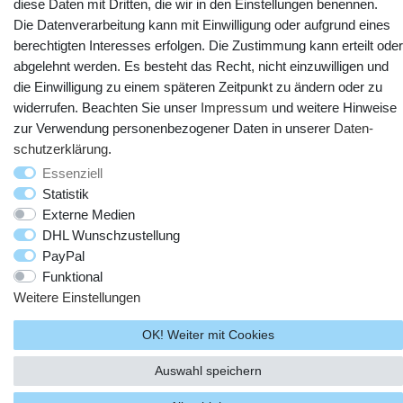
diese Daten mit Dritten, die wir in den Einstellungen benennen.
Die Datenverarbeitung kann mit Einwilligung oder aufgrund eines
berechtigten Interesses erfolgen. Die Zustimmung kann erteilt oder
abgelehnt werden. Es besteht das Recht, nicht einzuwilligen und
die Einwilligung zu einem späteren Zeitpunkt zu ändern oder zu
widerrufen. Beachten Sie unser
Impressum
und weitere Hinweise
zur Verwendung personenbezogener Daten in unserer
Daten­
schutz­erklärung
.
© Copyright 2025 webtotrade GmbH. Alle Rechte vorbehalten.
Essenziell
Statistik
Externe Medien
DHL Wunschzustellung
PayPal
Funktional
Weitere Einstellungen
OK! Weiter mit Cookies
Auswahl speichern