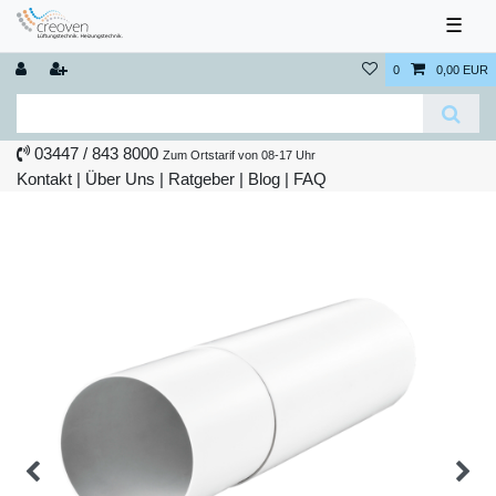
☰
0
0,00 EUR
03447 / 843 8000
Zum Ortstarif von 08-17 Uhr
Kontakt
|
Über Uns
|
Ratgeber
|
Blog |
FAQ