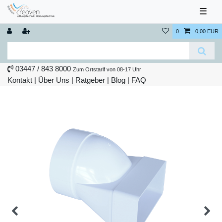
☰
0
0,00 EUR
03447 / 843 8000
Zum Ortstarif von 08-17 Uhr
Kontakt
|
Über Uns
|
Ratgeber
|
Blog |
FAQ