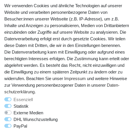
Wir verwenden Cookies und ähnliche Technologien auf unserer
Website und verarbeiten personenbezogene Daten von
Kontakt
Vertrag widerrufen
Besucher:innen unserer Webseite (z.B. IP-Adresse), um z.B.
Inhalte und Anzeigen zu personalisieren, Medien von Drittanbietern
einzubinden oder Zugriffe auf unsere Website zu analysieren. Die
YouTube
Facebook
Instagram
Datenverarbeitung erfolgt erst durch gesetzte Cookies. Wir teilen
diese Daten mit Dritten, die wir in den Einstellungen benennen.
Die Datenverarbeitung kann mit Einwilligung oder aufgrund eines
berechtigten Interesses erfolgen. Die Zustimmung kann erteilt oder
abgelehnt werden. Es besteht das Recht, nicht einzuwilligen und
die Einwilligung zu einem späteren Zeitpunkt zu ändern oder zu
widerrufen. Beachten Sie unser
Impressum
und weitere Hinweise
zur Verwendung personenbezogener Daten in unserer
Daten­
schutz­erklärung
.
© Copyright 2025 webtotrade GmbH. Alle Rechte vorbehalten.
Essenziell
Statistik
Externe Medien
DHL Wunschzustellung
PayPal