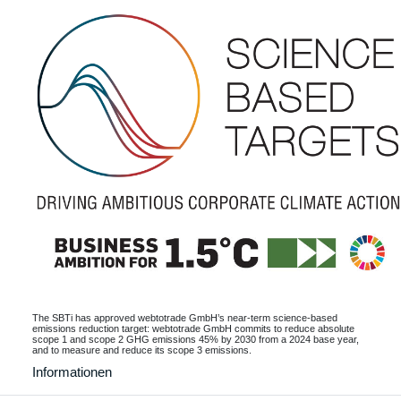
The SBTi has approved webtotrade GmbH’s near-term science-based
emissions reduction target: webtotrade GmbH commits to reduce absolute
scope 1 and scope 2 GHG emissions 45% by 2030 from a 2024 base year,
and to measure and reduce its scope 3 emissions.
Informationen