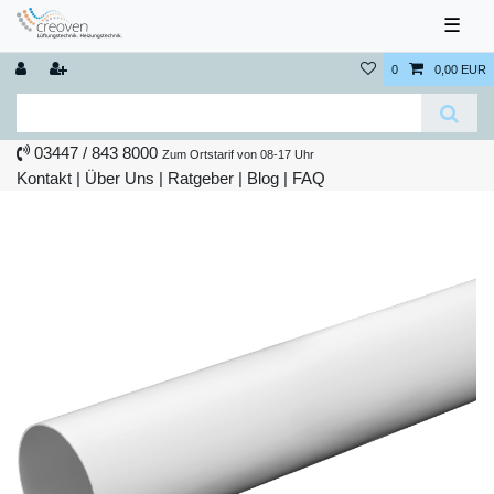
☰
0
0,00 EUR
03447 / 843 8000
Zum Ortstarif von 08-17 Uhr
Kontakt
|
Über Uns
|
Ratgeber
|
Blog |
FAQ