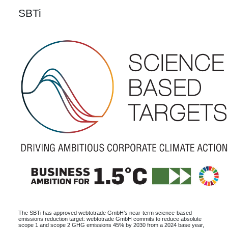
SBTi
The SBTi has approved webtotrade GmbH’s near-term science-based
emissions reduction target: webtotrade GmbH commits to reduce absolute
scope 1 and scope 2 GHG emissions 45% by 2030 from a 2024 base year,