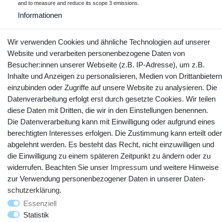
and to measure and reduce its scope 3 emissions.
Informationen
Wir verwenden Cookies und ähnliche Technologien auf unserer
Website und verarbeiten personenbezogene Daten von
Kontakt
Vertrag widerrufen
Besucher:innen unserer Webseite (z.B. IP-Adresse), um z.B.
Inhalte und Anzeigen zu personalisieren, Medien von Drittanbietern
einzubinden oder Zugriffe auf unsere Website zu analysieren. Die
YouTube
Facebook
Instagram
Datenverarbeitung erfolgt erst durch gesetzte Cookies. Wir teilen
diese Daten mit Dritten, die wir in den Einstellungen benennen.
Die Datenverarbeitung kann mit Einwilligung oder aufgrund eines
berechtigten Interesses erfolgen. Die Zustimmung kann erteilt oder
abgelehnt werden. Es besteht das Recht, nicht einzuwilligen und
die Einwilligung zu einem späteren Zeitpunkt zu ändern oder zu
widerrufen. Beachten Sie unser
Impressum
und weitere Hinweise
zur Verwendung personenbezogener Daten in unserer
Daten­
schutz­erklärung
.
© Copyright 2025 webtotrade GmbH. Alle Rechte vorbehalten.
Essenziell
Statistik