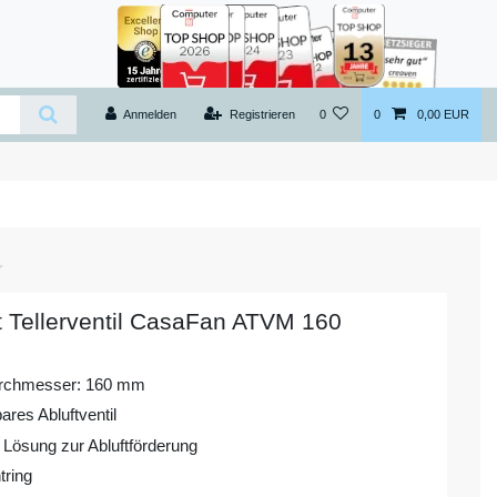
Anmelden
Registrieren
0
0
0,00 EUR
t Tellerventil CasaFan ATVM 160
rchmesser: 160 mm
bares Abluftventil
 Lösung zur Abluftförderung
tring