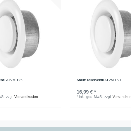
ventil ATVM 125
Abluft Tellerventil ATVM 150
16,99 € *
wSt.
zzgl.
Versandkosten
*
inkl. ges. MwSt.
zzgl.
Versandkos