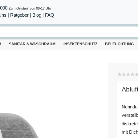
8000
Zum Ortstarif von 08-17 Uhr
Uns
|
Ratgeber
|
Blog |
FAQ
R
SANITÄR & WASCHRAUM
INSEKTENSCHUTZ
BELEUCHTUNG
Abluf
Nenndu
verstell
diskrete
mit Dich