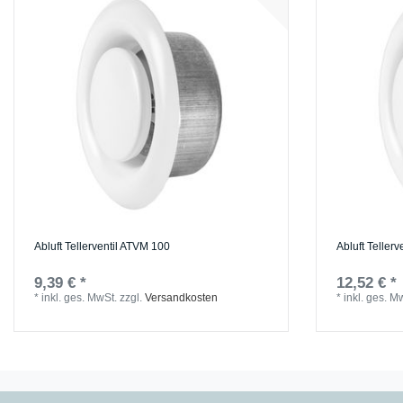
Abluft Tellerventil ATVM 100
Abluft Teller
9,39 € *
12,52 € *
*
inkl. ges. MwSt.
zzgl.
Versandkosten
*
inkl. ges. M