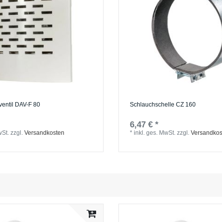
ventil DAV-F 80
Schlauchschelle СZ 160
6,47 € *
wSt.
zzgl.
Versandkosten
*
inkl. ges. MwSt.
zzgl.
Versandkos