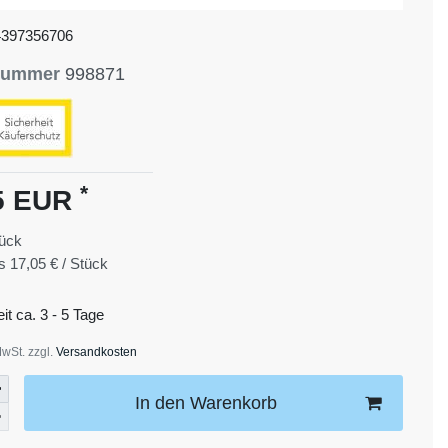
4397356706
lnummer
998871
*
5 EUR
ück
is
17,05 € / Stück
eit ca. 3 - 5 Tage
MwSt. zzgl.
Versandkosten
In den Warenkorb