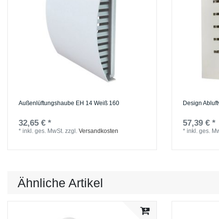
Außenlüftungshaube EH 14 Weiß 160
Design Abluft
32,65 € *
57,39 € *
*
inkl. ges. MwSt.
zzgl.
Versandkosten
*
inkl. ges. M
Ähnliche Artikel