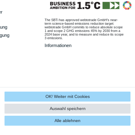
er
The SBTi has approved webtotrade GmbH’s near-
term science-based emissions reduction target:
gung
webtotrade GmbH commits to reduce absolute scope
1 and scope 2 GHG emissions 45% by 2030 from a
2024 base year, and to measure and reduce its scope
rgung
3 emissions.
Informationen
OK! Weiter mit Cookies
Auswahl speichern
Alle ablehnen