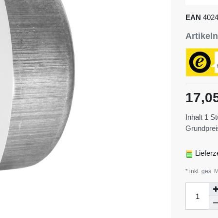
EAN
402
Artike
17,0
Inhalt
1
St
Grundpre
Lieferz
* inkl. ges. 