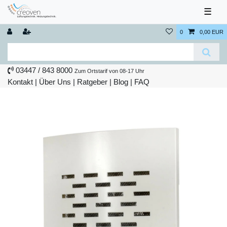
☰
0
0,00 EUR
03447 / 843 8000
Zum Ortstarif von 08-17 Uhr
Kontakt
|
Über Uns
|
Ratgeber
|
Blog |
FAQ