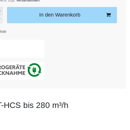
MwSt. zzgl.
Versandkosten
In den Warenkorb
iste
 T-HCS bis 280 m³/h