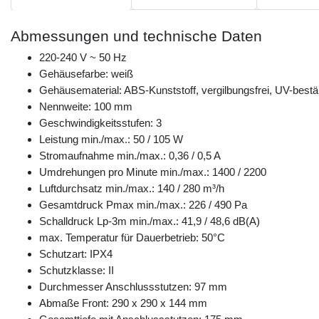
Abmessungen und technische Daten
220-240 V ~ 50 Hz
Gehäusefarbe: weiß
Gehäusematerial: ABS-Kunststoff, vergilbungsfrei, UV-bestä
Nennweite: 100 mm
Geschwindigkeitsstufen: 3
Leistung min./max.: 50 / 105 W
Stromaufnahme min./max.: 0,36 / 0,5 A
Umdrehungen pro Minute min./max.: 1400 / 2200
Luftdurchsatz min./max.: 140 / 280 m³/h
Gesamtdruck Pmax min./max.: 226 / 490 Pa
Schalldruck Lp-3m min./max.: 41,9 / 48,6 dB(A)
max. Temperatur für Dauerbetrieb: 50°C
Schutzart: IPX4
Schutzklasse: II
Durchmesser Anschlussstutzen: 97 mm
Abmaße Front: 290 x 290 x 144 mm