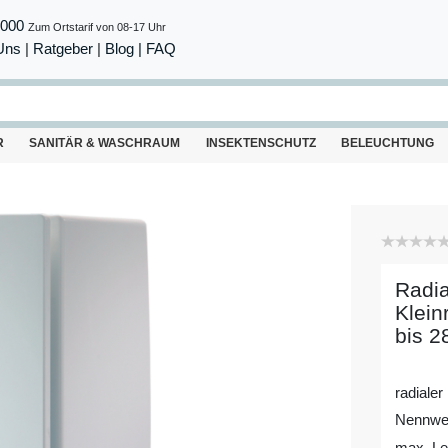
8000
Zum Ortstarif von 08-17 Uhr
Uns
|
Ratgeber
|
Blog |
FAQ
R
SANITÄR & WASCHRAUM
INSEKTENSCHUTZ
BELEUCHTUNG
Radia
Klein
bis 2
radialer
Nennwe
max. Le