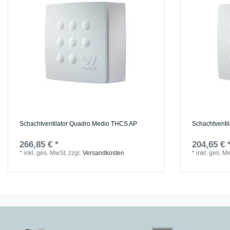
Schachtventilator Quadro Medio THCS AP
Schachtventi
266,85 € *
204,65 € 
*
inkl. ges. MwSt.
zzgl.
Versandkosten
*
inkl. ges. M