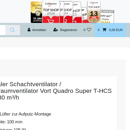
Anmelden
Registrieren
0
0
0,00 EUR
ler Schachtventilator /
raumventilator Vort Quadro Super T-HCS
80 m³/h
 Lüfter zur Aufputz-Montage
ite: 100 mm
istung: 105 W