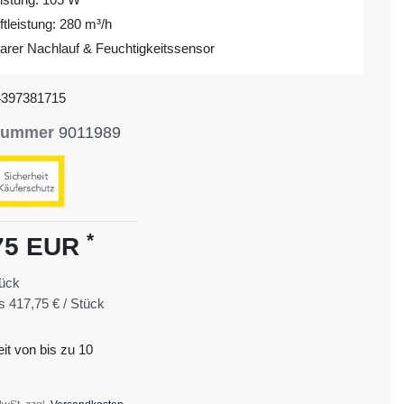
tleistung: 280 m³/h
barer Nachlauf & Feuchtigkeitssensor
4397381715
lnummer
9011989
*
75 EUR
ück
is
417,75 € / Stück
eit von bis zu 10