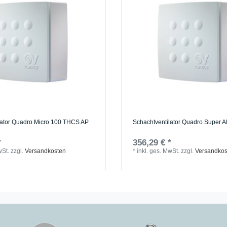
lator Quadro Micro 100 THCS AP
Schachtventilator Quadro Super 
*
356,29 € *
wSt.
zzgl.
Versandkosten
*
inkl. ges. MwSt.
zzgl.
Versandkos