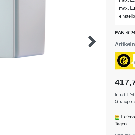
max. Luf
einstell
EAN
402
Artike
417,
Inhalt
1
St
Grundpre
Lieferz
Tagen