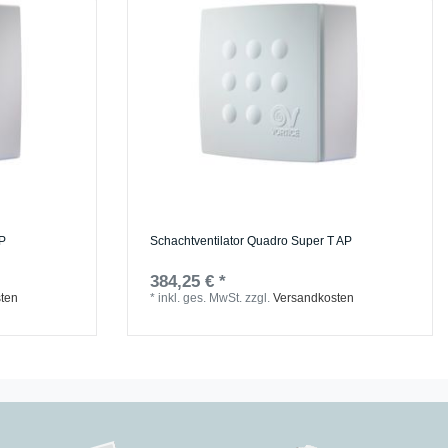
AP
Schachtventilator Quadro Super T AP
384,25 € *
ten
*
inkl. ges. MwSt.
zzgl.
Versandkosten