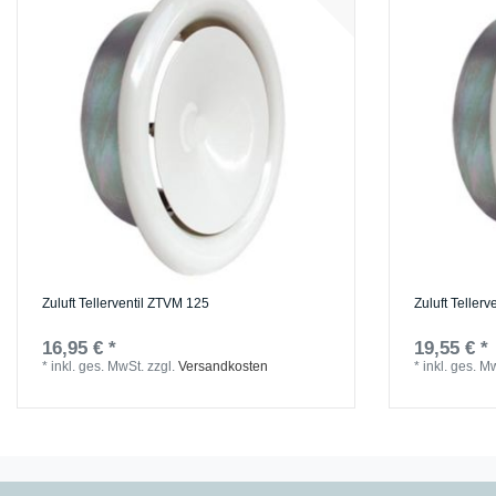
Zuluft Tellerventil ZTVM 125
Zuluft Teller
16,95 € *
19,55 € *
*
inkl. ges. MwSt.
zzgl.
Versandkosten
*
inkl. ges. M