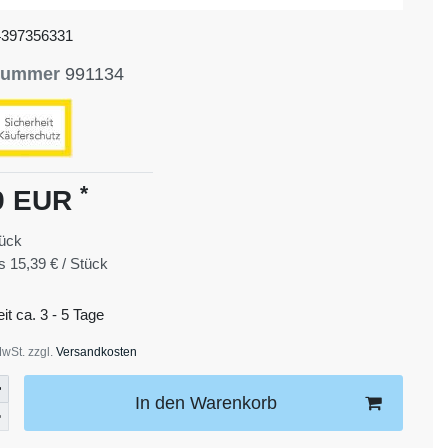
4397356331
lnummer
991134
*
9 EUR
ück
is
15,39 € / Stück
eit ca. 3 - 5 Tage
MwSt. zzgl.
Versandkosten
In den Warenkorb