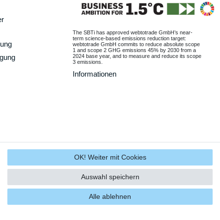
er
The SBTi has approved webtotrade GmbH’s near-
term science-based emissions reduction target:
gung
webtotrade GmbH commits to reduce absolute scope
1 and scope 2 GHG emissions 45% by 2030 from a
2024 base year, and to measure and reduce its scope
rgung
3 emissions.
Informationen
OK! Weiter mit Cookies
Auswahl speichern
Alle ablehnen