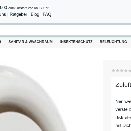
8000
Zum Ortstarif von 08-17 Uhr
Uns
|
Ratgeber
|
Blog |
FAQ
R
SANITÄR & WASCHRAUM
INSEKTENSCHUTZ
BELEUCHTUNG
Zuluf
Nennwe
verstell
diskrete
mit Dich