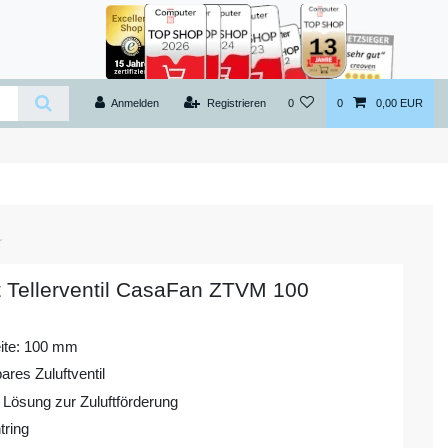
Anmelden
Registrieren
0
0
0,00 EUR
t Tellerventil CasaFan ZTVM 100
ite: 100 mm
bares Zuluftventil
 Lösung zur Zuluftförderung
tring