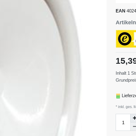
EAN
402
Artike
15,3
Inhalt
1
St
Grundpre
Lieferz
* inkl. ges. 