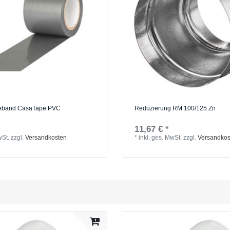
beband CasaTape PVC
Reduzierung RM 100/125 Zn
11,67 € *
wSt.
zzgl.
Versandkosten
*
inkl. ges. MwSt.
zzgl.
Versandkos