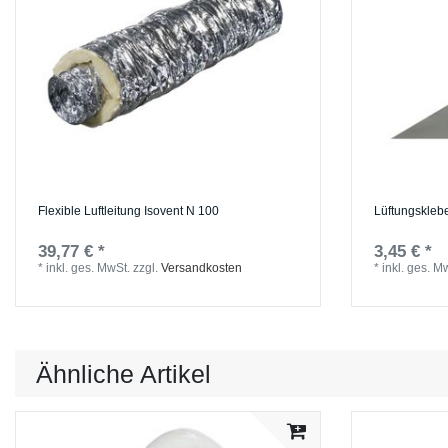
Flexible Luftleitung Isovent N 100
Lüftungskle
39,77 € *
3,45 € *
*
inkl. ges. MwSt.
zzgl.
Versandkosten
*
inkl. ges. M
Ähnliche Artikel