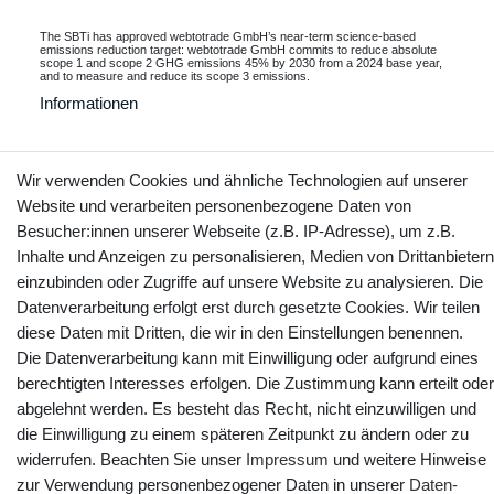
The SBTi has approved webtotrade GmbH’s near-term science-based
emissions reduction target: webtotrade GmbH commits to reduce absolute
scope 1 and scope 2 GHG emissions 45% by 2030 from a 2024 base year,
and to measure and reduce its scope 3 emissions.
Informationen
Wir verwenden Cookies und ähnliche Technologien auf unserer
Kontakt
Vertrag widerrufen
Website und verarbeiten personenbezogene Daten von
Besucher:innen unserer Webseite (z.B. IP-Adresse), um z.B.
Inhalte und Anzeigen zu personalisieren, Medien von Drittanbietern
YouTube
Facebook
Instagram
einzubinden oder Zugriffe auf unsere Website zu analysieren. Die
Datenverarbeitung erfolgt erst durch gesetzte Cookies. Wir teilen
diese Daten mit Dritten, die wir in den Einstellungen benennen.
Die Datenverarbeitung kann mit Einwilligung oder aufgrund eines
berechtigten Interesses erfolgen. Die Zustimmung kann erteilt oder
abgelehnt werden. Es besteht das Recht, nicht einzuwilligen und
die Einwilligung zu einem späteren Zeitpunkt zu ändern oder zu
widerrufen. Beachten Sie unser
Impressum
und weitere Hinweise
zur Verwendung personenbezogener Daten in unserer
Daten­