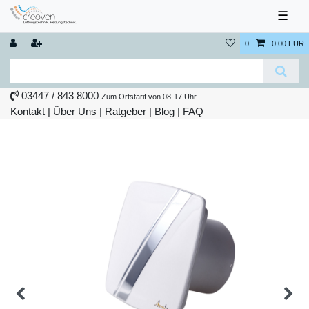
☰
0
0,00 EUR
03447 / 843 8000
Zum Ortstarif von 08-17 Uhr
Kontakt
|
Über Uns
|
Ratgeber
|
Blog |
FAQ