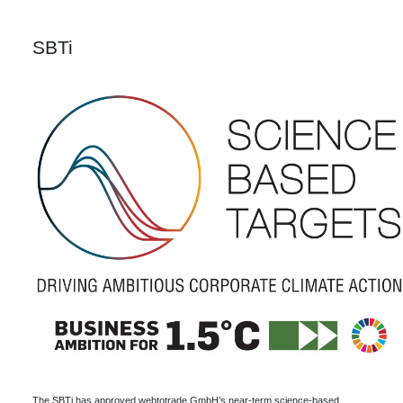
SBTi
The SBTi has approved webtotrade GmbH’s near-term science-based