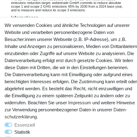
emissions reduction target: webtotrade GmbH commits to reduce absolute
scope 1 and scope 2 GHG emissions 45% by 2030 from a 2024 base year,
and to measure and reduce its scope 3 emissions.
Informationen
Wir verwenden Cookies und ähnliche Technologien auf unserer
Website und verarbeiten personenbezogene Daten von
Besucher:innen unserer Webseite (z.B. IP-Adresse), um z.B.
Kontakt
Vertrag widerrufen
Inhalte und Anzeigen zu personalisieren, Medien von Drittanbietern
einzubinden oder Zugriffe auf unsere Website zu analysieren. Die
Datenverarbeitung erfolgt erst durch gesetzte Cookies. Wir teilen
YouTube
Facebook
Instagram
diese Daten mit Dritten, die wir in den Einstellungen benennen.
Die Datenverarbeitung kann mit Einwilligung oder aufgrund eines
berechtigten Interesses erfolgen. Die Zustimmung kann erteilt oder
abgelehnt werden. Es besteht das Recht, nicht einzuwilligen und
die Einwilligung zu einem späteren Zeitpunkt zu ändern oder zu
widerrufen. Beachten Sie unser
Impressum
und weitere Hinweise
zur Verwendung personenbezogener Daten in unserer
Daten­
schutz­erklärung
.
Essenziell
Statistik
© Copyright 2025 webtotrade GmbH. Alle Rechte vorbehalten.