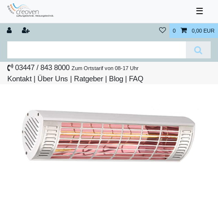
☰
0
0,00 EUR
03447 / 843 8000
Zum Ortstarif von 08-17 Uhr
Kontakt
|
Über Uns
|
Ratgeber
|
Blog |
FAQ