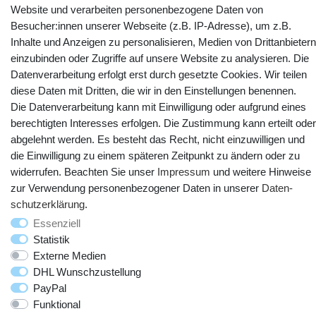
Website und verarbeiten personenbezogene Daten von
Kontakt
Vertrag widerrufen
Besucher:innen unserer Webseite (z.B. IP-Adresse), um z.B.
Inhalte und Anzeigen zu personalisieren, Medien von Drittanbietern
YouTube
Facebook
Instagram
einzubinden oder Zugriffe auf unsere Website zu analysieren. Die
Datenverarbeitung erfolgt erst durch gesetzte Cookies. Wir teilen
diese Daten mit Dritten, die wir in den Einstellungen benennen.
Die Datenverarbeitung kann mit Einwilligung oder aufgrund eines
berechtigten Interesses erfolgen. Die Zustimmung kann erteilt oder
abgelehnt werden. Es besteht das Recht, nicht einzuwilligen und
die Einwilligung zu einem späteren Zeitpunkt zu ändern oder zu
widerrufen. Beachten Sie unser
Impressum
und weitere Hinweise
zur Verwendung personenbezogener Daten in unserer
Daten­
schutz­erklärung
.
© Copyright 2025 webtotrade GmbH. Alle Rechte vorbehalten.
Essenziell
Statistik
Externe Medien
DHL Wunschzustellung
PayPal
Funktional