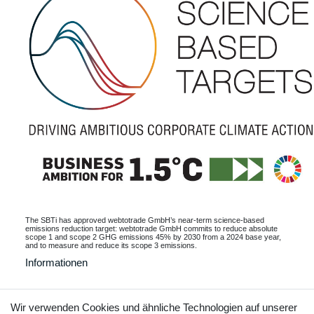
The SBTi has approved webtotrade GmbH’s near-term science-based
emissions reduction target: webtotrade GmbH commits to reduce absolute
scope 1 and scope 2 GHG emissions 45% by 2030 from a 2024 base year,
and to measure and reduce its scope 3 emissions.
Informationen
Wir verwenden Cookies und ähnliche Technologien auf unserer