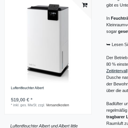
gibt es Unt
In
Feuchtr
Kleinraumve
sogar
geset
⮩ Lesen Si
Der Betrieb
80 % einste
Zeitintervall
Dusche nass
der Bewohne
Luftentfeuchter Albert
über die au
519,00 € *
Badlüfter u
*
inkl. ges. MwSt.
zzgl.
Versandkosten
regelmäßig 
tragbarer 
Raumluft zu
Luftentfeuchter Albert und Albert little