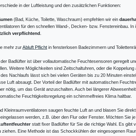
erschiede in der Luftleistung und den zusätzlichen Funktionen:
äumen
(Bad, Küche, Toilette, Waschraum) empfehlen wir ein
dauerha
ntilatoren für den schnellen Wand-, Decken- bzw. Fenstereinbau. In
zlich verpflichtend
.
e mehr zur
Abluft Pflicht
in fensterlosen Badezimmern und Toilettenr
 der Badlüfter ist über vollautomatische Feuchtesensoren geregelt und
llen. Weitere Möglichkeiten sind Zeitschaltuhren, oder die Koppelun
des Nachlaufs lässt sich bei vielen Geräten bis zu 20 Minuten einstel
e Luft absaugt. Der Vorteil der Badlüfter mit automatischen Feuchtreg
r nötig, um das Gerät anzuschalten. Auch bei längerer Abwesenheit
tomatische Feuchtigkeitsregelung ein schimmelfreies Klima haltbar.
nd Kleinraumventilatoren saugen feuchte Luft an und blasen Sie dire
eingelassen werden, z.B. über den Flur oder Fenster. Möchten Sie j
Luftentfeuchter
statt fixer Badlüfter für Sie die richtige Wahl. Es g
 ziehen. Eine Methode ist das Schockkühlen der eingesogenen Rauml