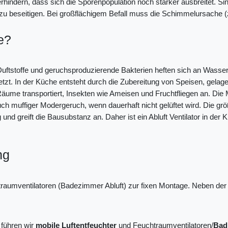
hindern, dass sich die Sporenpopulation noch stärker ausbreitet. Sind 
zu beseitigen. Bei großflächigem Befall muss die Schimmelursache 
e?
e Duftstoffe und geruchsproduzierende Bakterien heften sich an Was
etzt. In der Küche entsteht durch die Zubereitung von Speisen, gelag
äume transportiert, Insekten wie Ameisen und Fruchtfliegen an. Die 
ch muffiger Modergeruch, wenn dauerhaft nicht gelüftet wird. Die gr
 und greift die Bausubstanz an. Daher ist ein Abluft Ventilator in der 
ng
htraumventilatoren (Badezimmer Abluft) zur fixen Montage. Neben der 
 führen wir
mobile Luftentfeuchter
und Feuchtraumventilatoren/
Badl