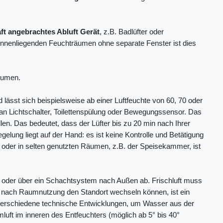
ft angebrachtes Abluft Gerät
, z.B. Badlüfter oder
 innenliegenden Feuchträumen ohne separate Fenster ist dies
äumen.
 lässt sich beispielsweise ab einer Luftfeuchte von 60, 70 oder
g an Lichtschalter, Toilettenspülung oder Bewegungssensor. Das
len. Das bedeutet, dass der Lüfter bis zu 20 min nach Ihrer
elung liegt auf der Hand: es ist keine Kontrolle und Betätigung
 oder in selten genutzten Räumen, z.B. der Speisekammer, ist
kt oder über ein Schachtsystem nach Außen ab. Frischluft muss
e nach Raumnutzung den Standort wechseln können, ist ein
ibt verschiedene technische Entwicklungen, um Wasser aus der
uft im inneren des Entfeuchters (möglich ab 5° bis 40°