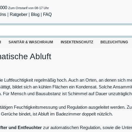
8000
Zum Ortstarif von 08-17 Uhr
Uns
|
Ratgeber
|
Blog |
FAQ
R
SANITÄR & WASCHRAUM
INSEKTENSCHUTZ
BELEUCHTUNG
atische Abluft
Luftfeuchtigkeit regelmäßig hoch. Auch an Orten, an denen sich meh
tigt, bildet sich an kühlen Flächen ein Kondensat. Solche Ansammlu
. Für Mensch und Bausubstanz ist Schimmel auf Dauer unzuträglich
ttätigen Feuchtigkeitsmessung und Regulation ausgeleitet werden. 
Gerüche bindet, ist Abluft im Badezimmer doppelt nützlich.
ter und Entfeuchter
zur automatischen Regulation, sowie die Unter