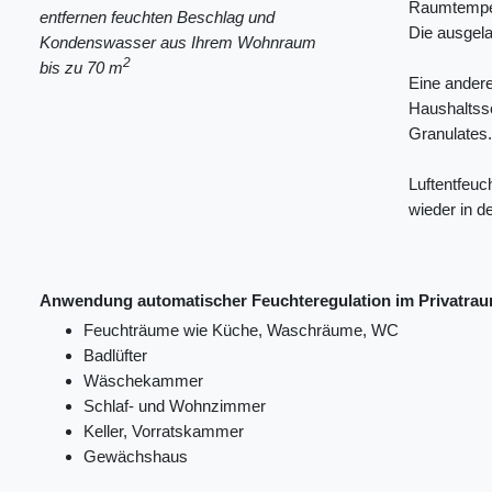
Raumtemper
entfernen feuchten Beschlag und
Die ausgela
Kondenswasser aus Ihrem Wohnraum
2
bis zu 70 m
Eine andere
Haushaltssc
Granulates.
Luftentfeuc
wieder in 
Anwendung automatischer Feuchteregulation im Privatra
Feuchträume wie Küche, Waschräume, WC
Badlüfter
Wäschekammer
Schlaf- und Wohnzimmer
Keller, Vorratskammer
Gewächshaus