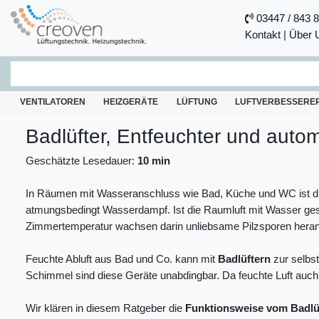
03447 / 843 
Kontakt
|
Über 
VENTILATOREN
HEIZGERÄTE
LÜFTUNG
LUFTVERBESSERE
Badlüfter, Entfeuchter und autom
Geschätzte Lesedauer:
10 min
In Räumen mit Wasseranschluss wie Bad, Küche und WC ist die 
atmungsbedingt Wasserdampf. Ist die Raumluft mit Wasser gesät
Zimmertemperatur wachsen darin unliebsame Pilzsporen heran
Feuchte Abluft aus Bad und Co. kann mit
Badlüftern
zur selbs
Schimmel sind diese Geräte unabdingbar. Da feuchte Luft auch 
Wir klären in diesem Ratgeber die
Funktionsweise vom Badlüf