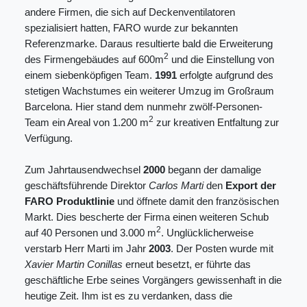
andere Firmen, die sich auf Deckenventilatoren
spezialisiert hatten, FARO wurde zur bekannten
Referenzmarke. Daraus resultierte bald die Erweiterung
2
des Firmengebäudes auf 600m
und die Einstellung von
einem siebenköpfigen Team.
1991
erfolgte aufgrund des
stetigen Wachstumes ein weiterer Umzug im Großraum
Barcelona. Hier stand dem nunmehr zwölf-Personen-
2
Team ein Areal von 1.200 m
zur kreativen Entfaltung zur
Verfügung.
Zum Jahrtausendwechsel
2000
begann der damalige
geschäftsführende Direktor
Carlos Marti
den
Export der
FARO Produktlinie
und öffnete damit den französischen
Markt. Dies bescherte der Firma einen weiteren Schub
2
auf 40 Personen und 3.000 m
. Unglücklicherweise
verstarb Herr Marti im Jahr
2003
. Der Posten wurde mit
Xavier Martin Conillas
erneut besetzt, er führte das
geschäftliche Erbe seines Vorgängers gewissenhaft in die
heutige Zeit. Ihm ist es zu verdanken, dass die