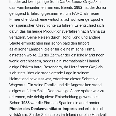
tritt der achtzehnjährige Sohn
Carlos Lopez Orejudo
in
das Familienunternehmen ein. Bereits
1982
hat der Junior
genügend Erfahrung gesammelt, um FARO als neuer
Firmenchef durch eine wirtschaftlich schwierige Epoche
der spanischen Geschichte zu führen. Er entschied sich
dafür, das bisherige Produktionsverfahren nach China zu
verlagern. Seine Reisen durch Hong Kong und andere
Städte ermöglichten ihm schon bald den Import
asiatischer Lampen, die er für die heimische Firma
einsetzen wollte. Zu der Zeit war der östliche Markt noch
wenig erschlossen, sodass ein internationaler Handel
einige Risiken barg. Besonders, da Herr
Lopez Orejudo
sich stets über die stagnierende Lage in seinem
Heimatland bewusst war, erforderte dieser Schritt viel
Wagemut. Für seine Familie und die Angestellten stand
einiges auf dem Spiel. Doch wenige Jahre später war zu
erkennen, wie richtig diese Entscheidung gewesen ist.
Schon
1988
war die Firma in Spanien ein anerkannter
Pionier des Deckenventilator-Imports
und erholte sich
vollständig. Zu der Zeit gab es im Inland nur eine Handvoll