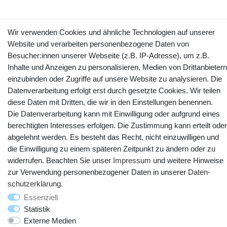
Wir verwenden Cookies und ähnliche Technologien auf unserer
Kontakt
Vertrag widerrufen
Website und verarbeiten personenbezogene Daten von
Besucher:innen unserer Webseite (z.B. IP-Adresse), um z.B.
YouTube
Facebook
Instagram
Inhalte und Anzeigen zu personalisieren, Medien von Drittanbietern
einzubinden oder Zugriffe auf unsere Website zu analysieren. Die
Datenverarbeitung erfolgt erst durch gesetzte Cookies. Wir teilen
diese Daten mit Dritten, die wir in den Einstellungen benennen.
Die Datenverarbeitung kann mit Einwilligung oder aufgrund eines
berechtigten Interesses erfolgen. Die Zustimmung kann erteilt oder
abgelehnt werden. Es besteht das Recht, nicht einzuwilligen und
die Einwilligung zu einem späteren Zeitpunkt zu ändern oder zu
widerrufen. Beachten Sie unser
Impressum
und weitere Hinweise
zur Verwendung personenbezogener Daten in unserer
Daten­
© Copyright 2025 webtotrade GmbH. Alle Rechte vorbehalten.
schutz­erklärung
.
Essenziell
Statistik
Externe Medien