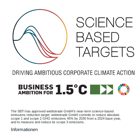
The SBTi has approved webtotrade GmbH’s near-term science-based
emissions reduction target: webtotrade GmbH commits to reduce absolute
scope 1 and scope 2 GHG emissions 45% by 2030 from a 2024 base year,
and to measure and reduce its scope 3 emissions.
Informationen