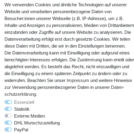
Kontakt
Vertrag widerrufen
Wir verwenden Cookies und ähnliche Technologien auf unserer
Website und verarbeiten personenbezogene Daten von
Besucher:innen unserer Webseite (z.B. IP-Adresse), um z.B.
YouTube
Facebook
Instagram
Inhalte und Anzeigen zu personalisieren, Medien von Drittanbietern
einzubinden oder Zugriffe auf unsere Website zu analysieren. Die
Datenverarbeitung erfolgt erst durch gesetzte Cookies. Wir teilen
diese Daten mit Dritten, die wir in den Einstellungen benennen.
Die Datenverarbeitung kann mit Einwilligung oder aufgrund eines
berechtigten Interesses erfolgen. Die Zustimmung kann erteilt oder
abgelehnt werden. Es besteht das Recht, nicht einzuwilligen und
die Einwilligung zu einem späteren Zeitpunkt zu ändern oder zu
widerrufen. Beachten Sie unser
Impressum
und weitere Hinweise
zur Verwendung personenbezogener Daten in unserer
Daten­
© Copyright 2025 webtotrade GmbH. Alle Rechte vorbehalten.
schutz­erklärung
.
Essenziell
Statistik
Externe Medien
DHL Wunschzustellung
PayPal