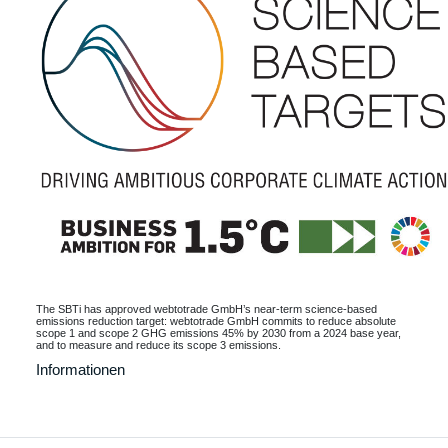
The SBTi has approved webtotrade GmbH’s near-term science-based
emissions reduction target: webtotrade GmbH commits to reduce absolute
scope 1 and scope 2 GHG emissions 45% by 2030 from a 2024 base year,
and to measure and reduce its scope 3 emissions.
Informationen