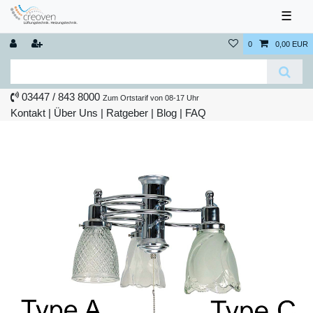
☰
0
0,00 EUR
03447 / 843 8000
Zum Ortstarif von 08-17 Uhr
Kontakt
|
Über Uns
|
Ratgeber
|
Blog |
FAQ