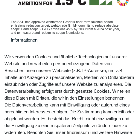
The SBTi has approved webtotrade GmbH’s near-term science-based
emissions reduction target: webtotrade GmbH commits to reduce absolute
scope 1 and scope 2 GHG emissions 45% by 2030 from a 2024 base year,
and to measure and reduce its scope 3 emissions.
Informationen
Wir verwenden Cookies und ähnliche Technologien auf unserer
Website und verarbeiten personenbezogene Daten von
Kontakt
Vertrag widerrufen
Besucher:innen unserer Webseite (z.B. IP-Adresse), um z.B.
Inhalte und Anzeigen zu personalisieren, Medien von Drittanbietern
YouTube
Facebook
Instagram
einzubinden oder Zugriffe auf unsere Website zu analysieren. Die
Datenverarbeitung erfolgt erst durch gesetzte Cookies. Wir teilen
diese Daten mit Dritten, die wir in den Einstellungen benennen.
Die Datenverarbeitung kann mit Einwilligung oder aufgrund eines
berechtigten Interesses erfolgen. Die Zustimmung kann erteilt oder
abgelehnt werden. Es besteht das Recht, nicht einzuwilligen und
die Einwilligung zu einem späteren Zeitpunkt zu ändern oder zu
widerrufen. Beachten Sie unser
Impressum
und weitere Hinweise