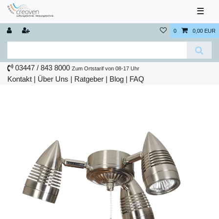
☰
0
0,00 EUR
03447 / 843 8000
Zum Ortstarif von 08-17 Uhr
Kontakt
|
Über Uns
|
Ratgeber
|
Blog |
FAQ