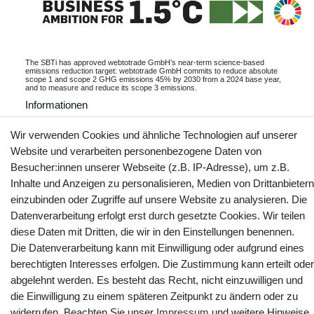
The SBTi has approved webtotrade GmbH’s near-term science-based
emissions reduction target: webtotrade GmbH commits to reduce absolute
scope 1 and scope 2 GHG emissions 45% by 2030 from a 2024 base year,
and to measure and reduce its scope 3 emissions.
Informationen
Wir verwenden Cookies und ähnliche Technologien auf unserer
Website und verarbeiten personenbezogene Daten von
Besucher:innen unserer Webseite (z.B. IP-Adresse), um z.B.
Kontakt
Vertrag widerrufen
Inhalte und Anzeigen zu personalisieren, Medien von Drittanbietern
einzubinden oder Zugriffe auf unsere Website zu analysieren. Die
YouTube
Facebook
Instagram
Datenverarbeitung erfolgt erst durch gesetzte Cookies. Wir teilen
diese Daten mit Dritten, die wir in den Einstellungen benennen.
Die Datenverarbeitung kann mit Einwilligung oder aufgrund eines
berechtigten Interesses erfolgen. Die Zustimmung kann erteilt oder
abgelehnt werden. Es besteht das Recht, nicht einzuwilligen und
die Einwilligung zu einem späteren Zeitpunkt zu ändern oder zu
widerrufen. Beachten Sie unser
Impressum
und weitere Hinweise