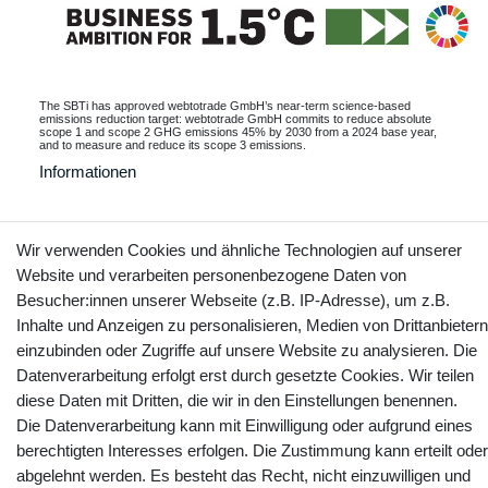
The SBTi has approved webtotrade GmbH’s near-term science-based
emissions reduction target: webtotrade GmbH commits to reduce absolute
scope 1 and scope 2 GHG emissions 45% by 2030 from a 2024 base year,
and to measure and reduce its scope 3 emissions.
Informationen
Wir verwenden Cookies und ähnliche Technologien auf unserer
Kontakt
Vertrag widerrufen
Website und verarbeiten personenbezogene Daten von
Besucher:innen unserer Webseite (z.B. IP-Adresse), um z.B.
Inhalte und Anzeigen zu personalisieren, Medien von Drittanbietern
YouTube
Facebook
Instagram
einzubinden oder Zugriffe auf unsere Website zu analysieren. Die
Datenverarbeitung erfolgt erst durch gesetzte Cookies. Wir teilen
diese Daten mit Dritten, die wir in den Einstellungen benennen.
Die Datenverarbeitung kann mit Einwilligung oder aufgrund eines
berechtigten Interesses erfolgen. Die Zustimmung kann erteilt oder
abgelehnt werden. Es besteht das Recht, nicht einzuwilligen und