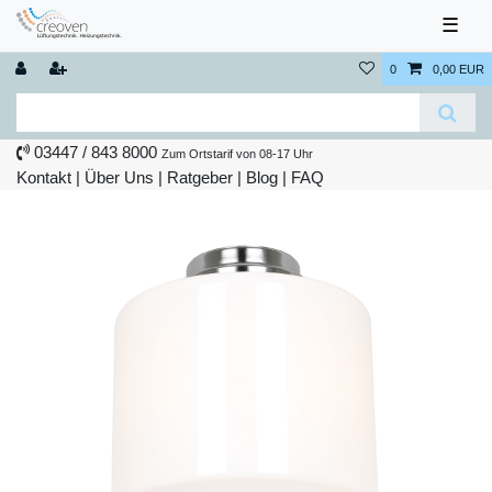
☰
0
0,00 EUR
03447 / 843 8000
Zum Ortstarif von 08-17 Uhr
Kontakt
|
Über Uns
|
Ratgeber
|
Blog |
FAQ